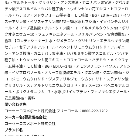
Na・マルチトール・グリセリン・アンズ核油・カニナバラ果実油・ジパルミ
チン酸アスコルビル・ツバキ種子油・トウキンセンカ花エキス・トコフェロ
ール・ハチミツ・メドウフォーム種子油・モモ核油・BG・EDTA－2Na・イソ
ステアリン酸・イソステアリン酸PEG－50水添ヒマシ油・イソペンチルジオ
ール・オリーブ脂肪酸エチル・クエン酸・ココイルメチルタウリンNa・ポリ
クオタニウム－10・フェノキシエタノール・メチルパラベン・安息香酸Na・
香料 【コンディショナー】水・ジメチコン・グリセリン・エチルヘキサン酸
セチル・セテアリルアルコール・ベヘントリモニウムクロリド・アルギニ
ン・アンズ核油・カニナバラ果実油・ジパルミチン酸アスコルビル・ツバキ
種子油・トウキンセンカ花エキス・トコフェロール・ハチミツ・メドウフォ
ーム種子油・モモ核油・BG・EDTA－2Na・アモジメチコン・イソステアリン
酸・イソプロパノール・オリーブ脂肪酸エチル・クエン酸・クエン酸Na・ジ
ココジモニウムクロリド・ジステアリルジモニウムクロリド・ステアリン酸
グリセリル・ステアルトリモニウムクロリド・セテス－20・ベヘニルアルコ
ール・ポリクオタニウム－7・水添ポリイソブテン・フェノキシエタノール・
安息香酸Na・香料
問い合わせ先
コーセーコスメポート株式会社 フリーコール：0800-222-2202
メーカー名(製造販売会社)
コーセーコスメポート株式会社
ブランド名