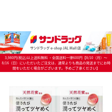
3,980円(税込)以上送料無料 ・全国送料一律600円【8/10（月）～
8/16（日）にいただいたご注文は、通常よりも商品の発送までにお時
間をいただく場合がございます。予めご了承ください】