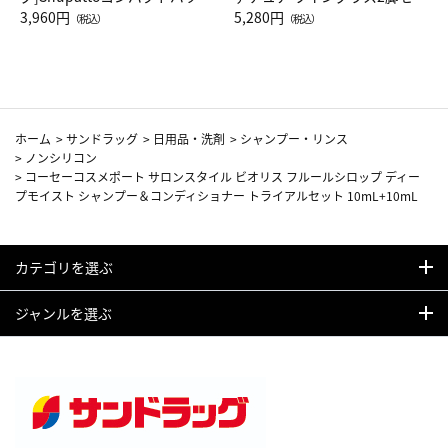
Drop JAL客室乗務員（LC）ス
3,960円
ト（レッドワイン）
5,280円
（税込）
（税込）
カーフ柄
ホーム
>
サンドラッグ
>
日用品・洗剤
>
シャンプー・リンス
>
ノンシリコン
>
コーセーコスメポート サロンスタイル ビオリス フルールシロップ ディー
プモイスト シャンプー＆コンディショナー トライアルセット 10mL+10mL
カテゴリを選ぶ
ジャンルを選ぶ