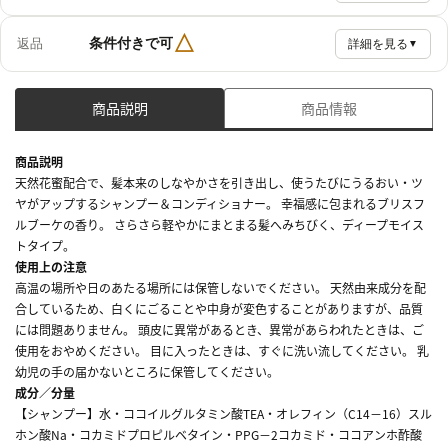
△
条件付きで可
返品
詳細を見る
▼
商品説明
商品情報
商品説明
天然花蜜配合で、髪本来のしなやかさを引き出し、使うたびにうるおい・ツ
ヤがアップするシャンプー＆コンディショナー。 幸福感に包まれるブリスフ
ルブーケの香り。 さらさら軽やかにまとまる髪へみちびく、ディープモイス
トタイプ。
使用上の注意
高温の場所や日のあたる場所には保管しないでください。 天然由来成分を配
合しているため、白くにごることや中身が変色することがありますが、品質
には問題ありません。 頭皮に異常があるとき、異常があらわれたときは、ご
使用をおやめください。 目に入ったときは、すぐに洗い流してください。 乳
幼児の手の届かないところに保管してください。
成分／分量
【シャンプー】水・ココイルグルタミン酸TEA・オレフィン（C14－16）スル
ホン酸Na・コカミドプロピルベタイン・PPG－2コカミド・ココアンホ酢酸