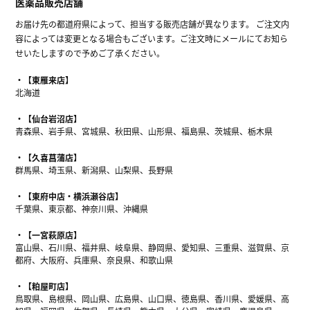
医薬品販売店舗
お届け先の都道府県によって、担当する販売店舗が異なります。 ご注文内
容によっては変更となる場合もございます。ご注文時にメールにてお知ら
せいたしますので予めご了承ください。
【東雁来店】
北海道
【仙台岩沼店】
青森県、岩手県、宮城県、秋田県、山形県、福島県、茨城県、栃木県
【久喜菖蒲店】
群馬県、埼玉県、新潟県、山梨県、長野県
【東府中店・横浜瀬谷店】
千葉県、東京都、神奈川県、沖縄県
【一宮萩原店】
富山県、石川県、福井県、岐阜県、静岡県、愛知県、三重県、滋賀県、京
都府、大阪府、兵庫県、奈良県、和歌山県
【粕屋町店】
鳥取県、島根県、岡山県、広島県、山口県、徳島県、香川県、愛媛県、高