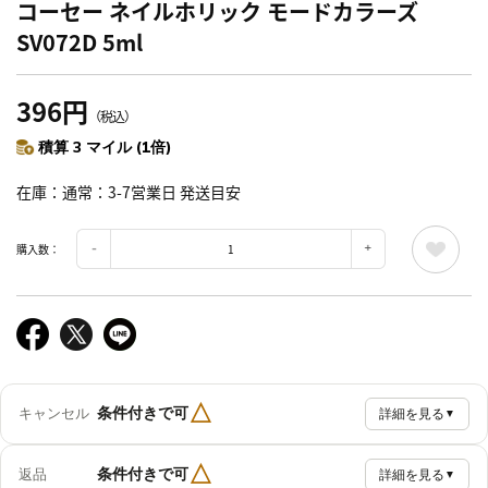
コーセー ネイルホリック モードカラーズ
SV072D 5ml
396円
（税込）
積算 3 マイル (1倍)
在庫
通常：3-7営業日 発送目安
購入数：
△
条件付きで可
キャンセル
詳細を見る
▼
△
条件付きで可
返品
詳細を見る
▼