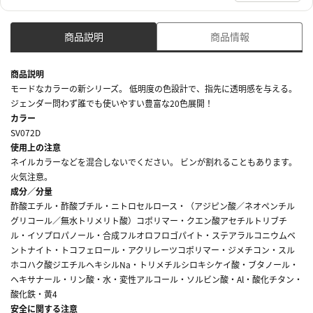
商品説明
商品情報
商品説明
モードなカラーの新シリーズ。 低明度の色設計で、指先に透明感を与える。
ジェンダー問わず誰でも使いやすい豊富な20色展開！
カラー
SV072D
使用上の注意
ネイルカラーなどを混合しないでください。 ビンが割れることもあります。
火気注意。
成分／分量
酢酸エチル・酢酸ブチル・ニトロセルロース・（アジピン酸／ネオペンチル
グリコール／無水トリメリト酸）コポリマー・クエン酸アセチルトリブチ
ル・イソプロパノール・合成フルオロフロゴパイト・ステアラルコニウムベ
ントナイト・トコフェロール・アクリレーツコポリマー・ジメチコン・スル
ホコハク酸ジエチルヘキシルNa・トリメチルシロキシケイ酸・ブタノール・
ヘキサナール・リン酸・水・変性アルコール・ソルビン酸・Al・酸化チタン・
酸化鉄・黄4
安全に関する注意