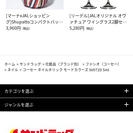
[マーナxJALショッピン
[リーデル]JALオリジナル オヴ
グ]Shupattoコンパクトバッグ
ァチュア ワイングラス2脚セッ
Drop JAL客室乗務員（LC）ス
3,960円
ト（レッドワイン）
5,280円
（税込）
（税込）
カーフ柄
ホーム
>
サンドラッグ
>
化粧品（ブランド別）
>
ファシオ（コーセー）
>
ネイル
>
コーセー ネイルホリック モードカラーズ SV072D 5ml
カテゴリを選ぶ
ジャンルを選ぶ