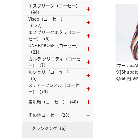
エスプリーク（コーセー）
（94）
Visee（コーセー）
（132）
エスプリークエクラ（コー
セー）（6）
ONE BY KOSE（コーセー）
（21）
カルテ クリニティ（コーセ
ー）（7）
[マーナxJ
グ]Shup
ルシェリ（コーセー）
グ Drop 
3,960円
（5）
（税
（LC）ス
スティーブンノル（コーセ
ー）（79）
雪肌精（コーセー）（40）
その他コーセー（28）
クレンジング（6）