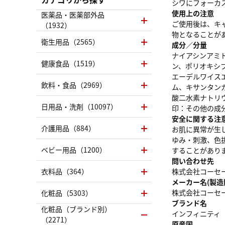
シワにフォーカ
使用上の注意
医薬品・医薬部外品
ご使用後は、キ
（1932）
物となることが
衛生用品（2565）
成分／分量
ナイアシンアミド
健康食品（1519）
ン、ポリオキシ
エーデルワイス
飲料・食品（2969）
ム、キサンタン
酸二水素ナトリ
日用品・洗剤（10097）
印：その他の成
安全に関する注
介護用品（884）
お肌に異常が生
ゆみ・刺激、色
ベビー用品（1200）
することがあり
問い合わせ先
衣料品（364）
株式会社コーセー 
メーカー名(製造
株式会社コーセ
化粧品（5303）
ブランド名
化粧品（ブランド別）
インフィニティ
（2271）
原産国