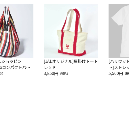
ALショッピン
[JALオリジナル]肩掛けトート
[ハリウッ
attoコンパクトバッ
レッド
ト]ストレ
JAL客室乗務員
3,850円
ーネック別
5,500円
込）
（税込）
（税
カーフ柄