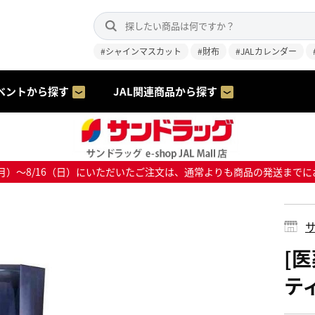
#シャインマスカット
#財布
#JALカレンダー
ベントから探す
JAL関連商品から探す
8/10（月）～8/16（日）にいただいたご注文は、通常よりも商品の発送
サ
[
ティ