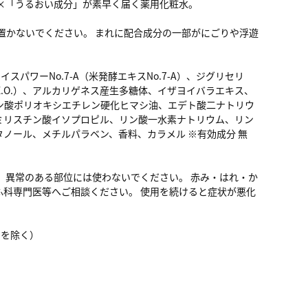
×「うるおい成分」が素早く届く薬用化粧水。
置かないでください。 まれに配合成分の一部がにごりや浮遊
パワーNo.7-A（米発酵エキスNo.7-A）、ジグリセリ
.O.）、アルカリゲネス産生多糖体、イザヨイバラエキス、
ン酸ポリオキシエチレン硬化ヒマシ油、エデト酸二ナトリウ
ミリスチン酸イソプロピル、リン酸一水素ナトリウム、リン
ノール、メチルパラベン、香料、カラメル ※有効成分 無
、異常のある部位には使わないでください。 赤み・はれ・か
科専門医等へご相談ください。 使用を続けると症状が悪化
祝日を除く）