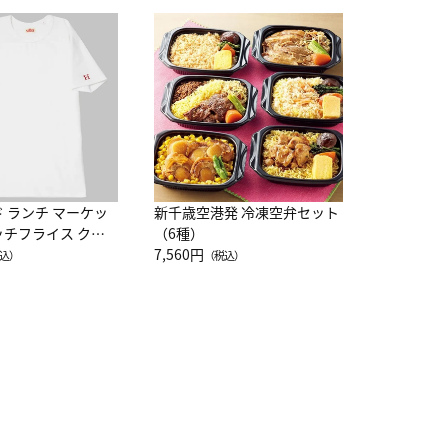
JAL特製
レー 200
10,800円
（
ド ランチ マーケッ
新千歳空港発 冷凍空弁セット
ッチフライス クル
（6種）
注半袖Ｔシャツ
7,560円
込）
（税込）