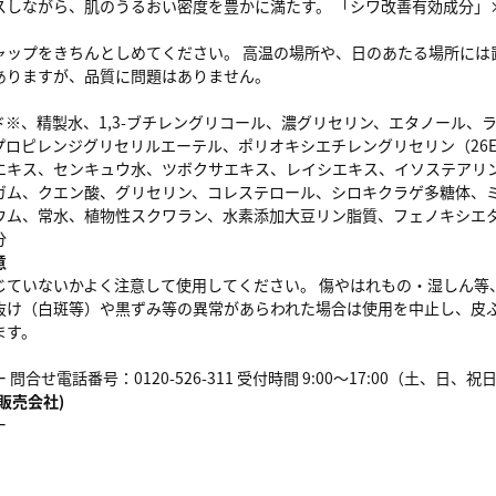
スしながら、肌のうるおい密度を豊かに満たす。 「シワ改善有効成分」
ャップをきちんとしめてください。 高温の場所や、日のあたる場所には
ありますが、品質に問題はありません。
※、精製水、1,3-ブチレングリコール、濃グリセリン、エタノール、ライス
プロピレンジグリセリルエーテル、ポリオキシエチレングリセリン（26E
エキス、センキュウ水、ツボクサエキス、レイシエキス、イソステアリ
ガム、クエン酸、グリセリン、コレステロール、シロキクラゲ多糖体、
ウム、常水、植物性スクワラン、水素添加大豆リン脂質、フェノキシエタ
分
意
じていないかよく注意して使用してください。 傷やはれもの・湿しん等
抜け（白斑等）や黒ずみ等の異常があらわれた場合は使用を中止し、皮ふ
ます。
問合せ電話番号：0120-526-311 受付時間 9:00～17:00（土、日、
販売会社)
ー