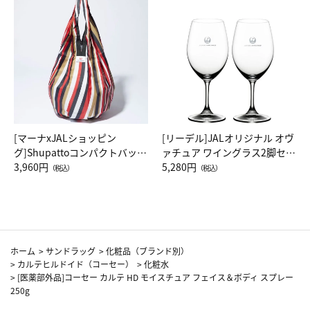
[マーナxJALショッピン
[リーデル]JALオリジナル オヴ
グ]Shupattoコンパクトバッグ
ァチュア ワイングラス2脚セッ
Drop JAL客室乗務員（LC）ス
3,960円
ト（レッドワイン）
5,280円
（税込）
（税込）
カーフ柄
ホーム
>
サンドラッグ
>
化粧品（ブランド別）
>
カルテヒルドイド（コーセー）
>
化粧水
>
[医薬部外品]コーセー カルテ HD モイスチュア フェイス＆ボディ スプレー
250g