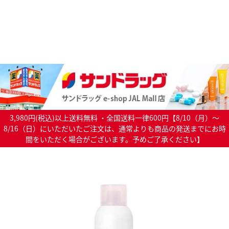
3,980円(税込)以上送料無料 ・全国送料一律600円【8/10（月）～
8/16（日）にいただいたご注文は、通常よりも商品の発送までにお時
間をいただく場合がございます。予めご了承ください】