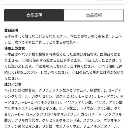
商品説明
商品情報
商品説明
みずみずしく肌になじむふんわりミスト。 べたつかないのに高保湿、シュ～
ッと一吹きで手軽に全身しっとり柔らかな肌へ！
使用上の注意
◇本品はヘパリン類似物質を有効成分とした医薬部外品です。医薬品ではあ
りません。 ◇顔に使用する際は目と口を閉じます。 ◇目に入ったときは、す
ぐに洗い流します。 ◇直接吸入しないようご注意ください。 ◇同じ個所に連
続して3秒以上スプレーしないでください。 ◇日のあたる場所には置かないで
ください。
成分／分量
ヘパリン類似物質※、グリチルリチン酸ジカリウム※、精製水、1，3－ブチ
レングリコール、ジグリセリン、濃グリセリン、L－セリン、L－テアニン、N
－アセチル－L－ヒドロキシプロリン、イソステアリン酸、イソステアリン酸
ポリオキシエチレン硬化ヒマシ油、エデト酸二ナトリウム、クエン酸、グリ
セリル－N－（2－メタクリロイルオキシエチル）カルバメート・メタクリル
酸ステアリル共重合体、グリセリルグルコシド液、スクワラン、ポリオキシ
エチレン硬化ヒマシ油、リン酸一水素ナトリウム、フェノキシエタノール、