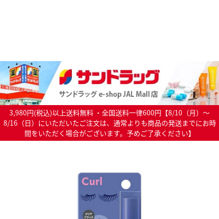
3,980円(税込)以上送料無料 ・全国送料一律600円【8/10（月）～
8/16（日）にいただいたご注文は、通常よりも商品の発送までにお時
間をいただく場合がございます。予めご了承ください】