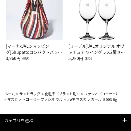
[マーナxJALショッピン
[リーデル]JALオリジナル オヴ
グ]Shupattoコンパクトバッグ
ァチュア ワイングラス2脚セッ
Drop JAL客室乗務員（LC）ス
3,960円
ト（レッドワイン）
5,280円
（税込）
（税込）
カーフ柄
ホーム
>
サンドラッグ
>
化粧品（ブランド別）
>
ファシオ（コーセー）
>
マスカラ
>
コーセー ファシオ ウルトラWP マスカラ カール ＃003 6g
カテゴリを選ぶ