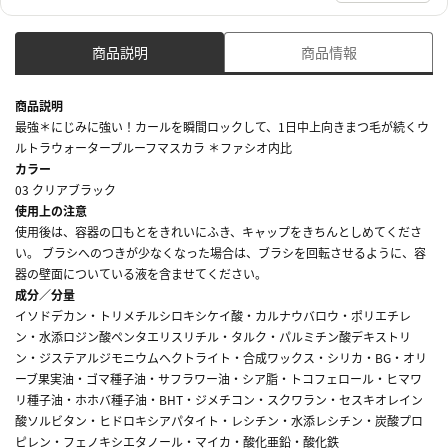
商品説明
商品情報
商品説明
最強＊にじみに強い！カールを瞬間ロックして、1日中上向きまつ毛が続くウ
ルトラウォータープルーフマスカラ ＊ファシオ内比
カラー
03 クリアブラック
使用上の注意
使用後は、容器の口もとをきれいにふき、キャップをきちんとしめてくださ
い。 ブラシへのつきが少なくなった場合は、ブラシを回転させるように、容
器の壁面についている液を含ませてください。
成分／分量
イソドデカン・トリメチルシロキシケイ酸・カルナウバロウ・ポリエチレ
ン・水添ロジン酸ペンタエリスリチル・タルク・パルミチン酸デキストリ
ン・ジステアルジモニウムヘクトライト・合成ワックス・シリカ・BG・オリ
ーブ果実油・ゴマ種子油・サフラワー油・シア脂・トコフェロール・ヒマワ
リ種子油・ホホバ種子油・BHT・ジメチコン・スクワラン・セスキオレイン
酸ソルビタン・ヒドロキシアパタイト・レシチン・水添レシチン・炭酸プロ
ピレン・フェノキシエタノール・マイカ・酸化亜鉛・酸化鉄