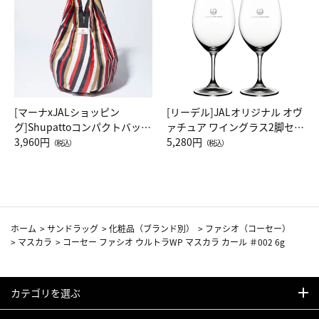
[マーナxJALショッピン
[リーデル]JALオリジナル オヴ
グ]Shupattoコンパクトバッグ
ァチュア ワイングラス2脚セッ
Drop JAL客室乗務員（LC）ス
3,960円
ト（レッドワイン）
5,280円
（税込）
（税込）
カーフ柄
ホーム
>
サンドラッグ
>
化粧品（ブランド別）
>
ファシオ（コーセー）
>
マスカラ
>
コーセー ファシオ ウルトラWP マスカラ カール ＃002 6g
カテゴリを選ぶ