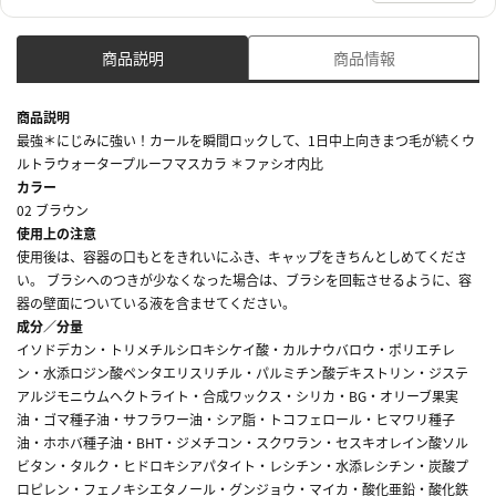
商品説明
商品情報
商品説明
最強＊にじみに強い！カールを瞬間ロックして、1日中上向きまつ毛が続くウ
ルトラウォータープルーフマスカラ ＊ファシオ内比
カラー
02 ブラウン
使用上の注意
使用後は、容器の口もとをきれいにふき、キャップをきちんとしめてくださ
い。 ブラシへのつきが少なくなった場合は、ブラシを回転させるように、容
器の壁面についている液を含ませてください。
成分／分量
イソドデカン・トリメチルシロキシケイ酸・カルナウバロウ・ポリエチレ
ン・水添ロジン酸ペンタエリスリチル・パルミチン酸デキストリン・ジステ
アルジモニウムヘクトライト・合成ワックス・シリカ・BG・オリーブ果実
油・ゴマ種子油・サフラワー油・シア脂・トコフェロール・ヒマワリ種子
油・ホホバ種子油・BHT・ジメチコン・スクワラン・セスキオレイン酸ソル
ビタン・タルク・ヒドロキシアパタイト・レシチン・水添レシチン・炭酸プ
ロピレン・フェノキシエタノール・グンジョウ・マイカ・酸化亜鉛・酸化鉄