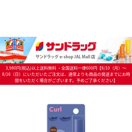
3,980円(税込)以上送料無料 ・全国送料一律600円【8/10（月）～
8/16（日）にいただいたご注文は、通常よりも商品の発送までにお時
間をいただく場合がございます。予めご了承ください】