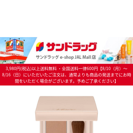
3,980円(税込)以上送料無料 ・全国送料一律600円【8/10（月）～
8/16（日）にいただいたご注文は、通常よりも商品の発送までにお時
間をいただく場合がございます。予めご了承ください】