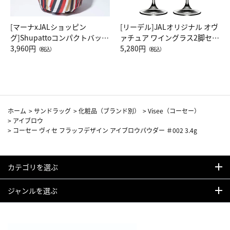
[マーナxJALショッピン
[リーデル]JALオリジナル オヴ
グ]Shupattoコンパクトバッグ
ァチュア ワイングラス2脚セッ
Drop JAL客室乗務員（LC）ス
3,960円
ト（レッドワイン）
5,280円
（税込）
（税込）
カーフ柄
ホーム
>
サンドラッグ
>
化粧品（ブランド別）
>
Visee（コーセー）
>
アイブロウ
>
コーセー ヴィセ フラッフデザイン アイブロウパウダー ＃002 3.4g
カテゴリを選ぶ
ジャンルを選ぶ