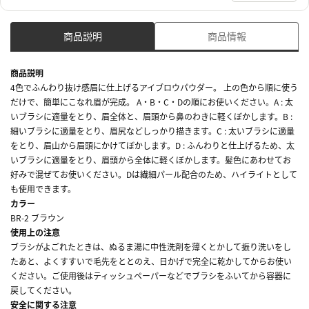
商品説明
商品情報
商品説明
4色でふんわり抜け感眉に仕上げるアイブロウパウダー。 上の色から順に使う
だけで、簡単にこなれ眉が完成。 A・B・C・Dの順にお使いください。A : 太
いブラシに適量をとり、眉全体と、眉頭から鼻のわきに軽くぼかします。B :
細いブラシに適量をとり、眉尻などしっかり描きます。C : 太いブラシに適量
をとり、眉山から眉頭にかけてぼかします。D : ふんわりと仕上げるため、太
いブラシに適量をとり、眉頭から全体に軽くぼかします。髪色にあわせてお
好みで混ぜてお使いください。Dは繊細パール配合のため、ハイライトとして
も使用できます。
カラー
BR-2 ブラウン
使用上の注意
ブラシがよごれたときは、ぬるま湯に中性洗剤を薄くとかして振り洗いをし
たあと、よくすすいで毛先をととのえ、日かげで完全に乾かしてからお使い
ください。ご使用後はティッシュペーパーなどでブラシをふいてから容器に
戻してください。
安全に関する注意