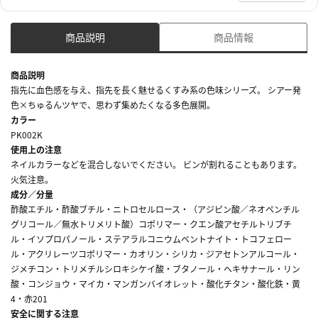
商品説明
商品情報
商品説明
指先に血色感を与え、指先を長く魅せるくすみ系の色味シリーズ。 シアー発
色×ちゅるんツヤで、思わず集めたくなる多色展開。
カラー
PK002K
使用上の注意
ネイルカラーなどを混合しないでください。 ビンが割れることもあります。
火気注意。
成分／分量
酢酸エチル・酢酸ブチル・ニトロセルロース・（アジピン酸／ネオペンチル
グリコール／無水トリメリト酸）コポリマー・クエン酸アセチルトリブチ
ル・イソプロパノール・ステアラルコニウムベントナイト・トコフェロー
ル・アクリレーツコポリマー・カオリン・シリカ・ジアセトンアルコール・
ジメチコン・トリメチルシロキシケイ酸・ブタノール・ヘキサナール・リン
酸・コンジョウ・マイカ・マンガンバイオレット・酸化チタン・酸化鉄・黄
4・赤201
安全に関する注意