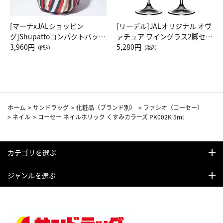
[マーナxJALショッピン
[リーデル]JALオリジナル オヴ
グ]Shupattoコンパクトバッグ
ァチュア ワイングラス2脚セッ
Drop JAL客室乗務員（LC）ス
3,960円
ト（レッドワイン）
5,280円
（税込）
（税込）
カーフ柄
ホーム
>
サンドラッグ
>
化粧品（ブランド別）
>
ファシオ（コーセー）
>
ネイル
>
コーセー ネイルホリック くすみカラーズ PK002K 5ml
カテゴリを選ぶ
ジャンルを選ぶ