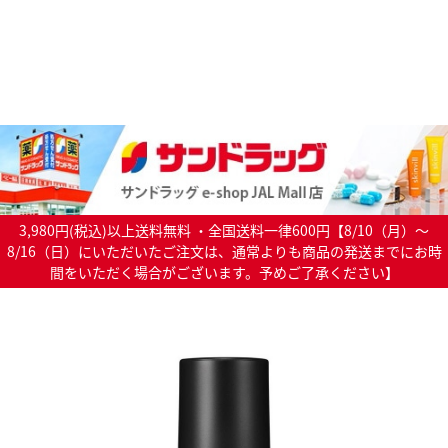
3,980円(税込)以上送料無料 ・全国送料一律600円【8/10（月）～
8/16（日）にいただいたご注文は、通常よりも商品の発送までにお時
間をいただく場合がございます。予めご了承ください】