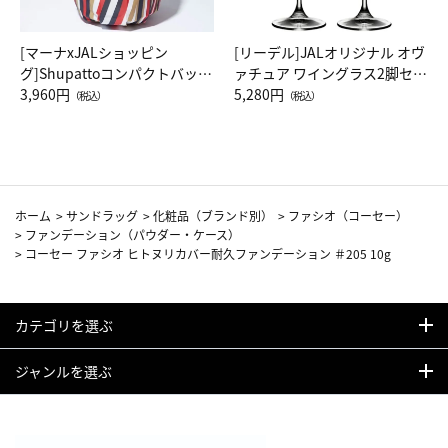
[マーナxJALショッピン
[リーデル]JALオリジナル オヴ
グ]Shupattoコンパクトバッグ
ァチュア ワイングラス2脚セッ
Drop JAL客室乗務員（LC）ス
3,960円
ト（レッドワイン）
5,280円
（税込）
（税込）
カーフ柄
ホーム
>
サンドラッグ
>
化粧品（ブランド別）
>
ファシオ（コーセー）
>
ファンデーション（パウダー・ケース）
>
コーセー ファシオ ヒトヌリカバー耐久ファンデーション ＃205 10g
カテゴリを選ぶ
ジャンルを選ぶ