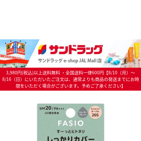
3,980円(税込)以上送料無料 ・全国送料一律600円【8/10（月）～
8/16（日）にいただいたご注文は、通常よりも商品の発送までにお時
間をいただく場合がございます。予めご了承ください】