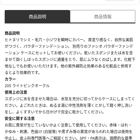
商品説明
商品情報
商品説明
ヒトヌリでシミ・毛穴・小ジワを瞬時にカバー。 厚塗り感なく、自然な美肌
がつづく、パウダーファンデーション。 別売りのファシオ パウダーファンデ
ーション ケースにセットしてお使いください。乾いたスポンジまたは水を含
ませて固くしぼったスポンジに適量をとり、肌にムラなくのばします。化粧下
地なしでもお使いいただけます。他の紫外線防止効果のある化粧品と併用す
るとより効果的です。
カラー
205 ライトピンクオークル
使用上の注意
スポンジに水を含ませた場合は、水気を充分に切ってからケースにしまってく
ださい。よごれたときは、ぬるま湯に中性洗剤を薄くとかして軽く押し洗い
をし、よくすすいでから日かげで完全に乾かしてください。
安全に関する注意
お肌に異常が生じていないかよく注意して使用してください。赤味・はれ・
かゆみ・刺激、色抜け (白斑等) や黒ずみ等の異常があらわれた場合は使用を
中止し、皮ふ科専門医等へご相談ください。SPF・PA表示は、国際的な基準