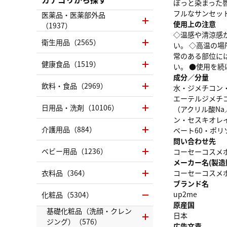
ぽっと染まった
フルなサンセッ
医薬品・医薬部外品
使用上の注意
（1937）
◇温感や清涼感
衛生用品（2565）
い。 ◇高温の
常のある部位に
健康食品（1519）
い。 ●使用を
成分／分量
飲料・食品（2969）
水・ジメチコン・
エーテルジメチ
日用品・洗剤（10106）
（アクリル酸N
ン・セスキオレ
介護用品（884）
ベート60・ポリ
問い合わせ先
ベビー用品（1236）
コーセーコスメポー
メーカー名(製造
衣料品（364）
コーセーコスメ
ブランド名
up2me
化粧品（5304）
原産国
基礎化粧品（洗顔・クレン
日本
ジング）（576）
広告文責