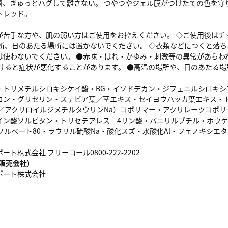
唇、ぎゅっとハグして離さない。 つやつやジェル膜がつけたての色を守
トレッド。
が苦手な方や、肌の弱い方はご使用をお控えください。 ◇ご使用後はチ
場所、日のあたる場所には置かないでください。 ◇衣類などにつくと落
は使わないでください。 ●赤味・はれ・かゆみ・刺激等の異常があらわ
続けると症状が悪化することがあります。 ●高温の場所や、日のあたる
トリメチルシロキシケイ酸・BG・イソドデカン・ジフェニルシロキシフ
コン・グリセリン・ステビア葉／茎エキス・セイヨウハッカ葉エキス・
a／アクリロイルジメチルタウリンNa）コポリマー・アクリレーツコポ
イン酸ソルビタン・トリセテアレス－4リン酸・バニリルブチル・ホウケイ
ソルベート80・ラウリル硫酸Na・酸化スズ・水酸化Al・フェノキシエタ
ト株式会社 フリーコール0800-222-2202
販売会社)
ポート株式会社