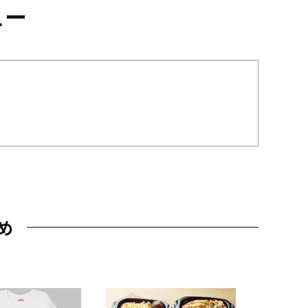
ュー
め
JAL特製