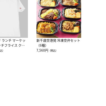
レー 200
10,800円
（
ド ランチ マーケッ
新千歳空港発 冷凍空弁セット
ッチフライス クル
（6種）
注半袖Ｔシャツ
7,560円
込）
（税込）