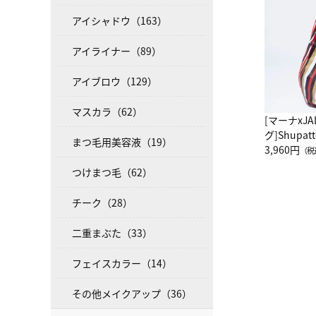
アイシャドウ（163）
アイライナー（89）
アイブロウ（129）
マスカラ（62）
[マーナxJ
グ]Shup
まつ毛用美容液（19）
グ Drop 
3,960円
（税
（LC）ス
つけまつ毛（62）
チーク（28）
二重まぶた（33）
フェイスカラー（14）
その他メイクアップ（36）