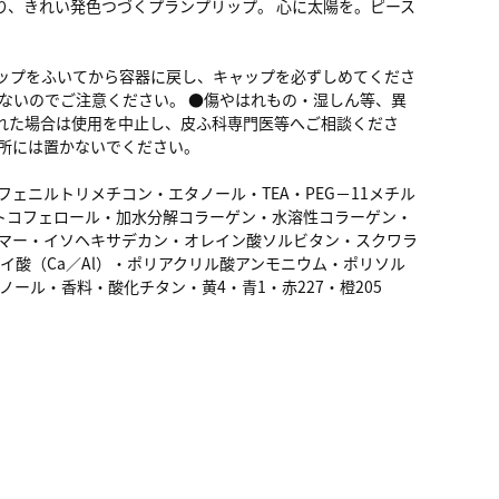
り、きれい発色つづくプランプリップ。 心に太陽を。ピース
ップをふいてから容器に戻し、キャップを必ずしめてくださ
ちないのでご注意ください。 ●傷やはれもの・湿しん等、異
れた場合は使用を中止し、皮ふ科専門医等へご相談くださ
場所には置かないでください。
ェニルトリメチコン・エタノール・TEA・PEG－11メチル
トコフェロール・加水分解コラーゲン・水溶性コラーゲン・
リマー・イソヘキサデカン・オレイン酸ソルビタン・スクワラ
酸（Ca／Al）・ポリアクリル酸アンモニウム・ポリソル
ノール・香料・酸化チタン・黄4・青1・赤227・橙205