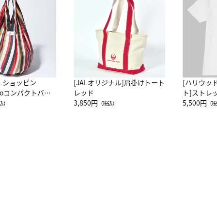
ALショッピン
[JALオリジナル]肩掛けトート
[ハリウッ
attoコンパクトバッ
レッド
ト]ストレ
JAL客室乗務員
3,850円
ーネック別
5,500円
込）
（税込）
（税
カーフ柄