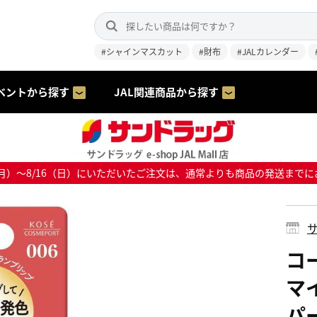
#シャインマスカット
#財布
#JALカレンダー
ベントから探す
JAL関連商品から探す
8/10（月）～8/16（日）にいただいたご注文は、通常よりも商品の発送
サ
コ
マ
パー