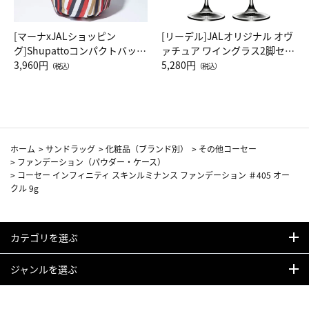
[マーナxJALショッピン
[リーデル]JALオリジナル オヴ
グ]Shupattoコンパクトバッグ
ァチュア ワイングラス2脚セッ
Drop JAL客室乗務員（LC）ス
3,960円
ト（レッドワイン）
5,280円
（税込）
（税込）
カーフ柄
ホーム
>
サンドラッグ
>
化粧品（ブランド別）
>
その他コーセー
>
ファンデーション（パウダー・ケース）
>
コーセー インフィニティ スキンルミナンス ファンデーション ＃405 オー
クル 9g
カテゴリを選ぶ
ジャンルを選ぶ