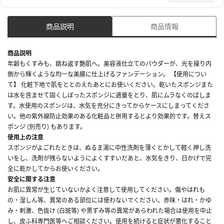
商品説明
商品情報
商品説明
年齢もくすみも、跳ね返す艶肌へ。美容液仕立てのパウダーが、光を操り内
側から輝くような均一な美膜に仕上げるファンデーション。 【使用につい
て】 化粧下地で肌をととのえたあとにお使いください。乾いたスポンジまた
は水を含ませて固くしぼったスポンジに適量をとり、肌にムラなくのばしま
す。水使用のスポンジは、水気を充分にきってからケースにしまってくださ
い。他の紫外線防止効果のある化粧品と併用するとより効果的です。替えス
ポンジ (別売り) もあります。
使用上の注意
スポンジがよごれたときは、ぬるま湯に中性洗剤を薄くとかして軽く押し洗
いをし、洗剤が残らないようによくすすいだあと、水気をきり、日かげで完
全に乾かしてからお使いください。
安全に関する注意
お肌に異常が生じていないかよく注意して使用してください。傷やはれも
の・湿しん等、異常のある部位には使わないでください。赤味・はれ・かゆ
み・刺激、色抜け (白斑等) や黒ずみ等の異常があらわれた場合は使用を中止
し、皮ふ科専門医等へご相談ください。使用を続けると症状が悪化すること