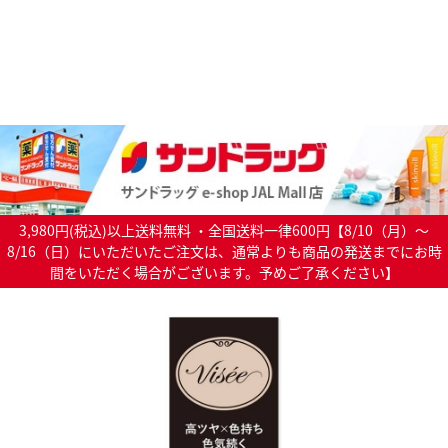
3,980円(税込)以上送料無料 ・全国送料一律600円【8/10（月）～
8/16（日）にいただいたご注文は、通常よりも商品の発送までにお時
間をいただく場合がございます。予めご了承ください】