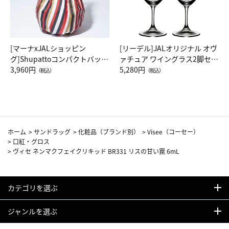
[マーナxJALショッピン
[リーデル]JALオリジナル オヴ
グ]Shupattoコンパクトバッグ
ァチュア ワイングラス2脚セッ
Drop JAL客室乗務員（LC）ス
3,960円
ト（レッドワイン）
5,280円
（税込）
（税込）
カーフ柄
ホーム
>
サンドラッグ
>
化粧品（ブランド別）
>
Visee（コーセー）
>
口紅・グロス
>
ヴィセ ネンマクフェイクリキッド BR331 リスの甘い罠 6mL
カテゴリを選ぶ
ジャンルを選ぶ