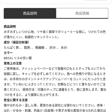
商品説明
商品情報
商品説明
みずみずしいつけ心地、ツヤ高く膜厚でボリューミーな唇に。つけたての色
が落ちにくい、粘膜色リキッドティント。
成分（保証分析値）
たんぱく質: 、 脂質: 、 粗繊維: 、 灰分: 、 水分:
カラー
BR331 リスの甘い罠
使用上の注意
ご使用後は、ティッシュペーパーなどで容器の口もととチップをふいてから
容器に戻し、キャップを必ずしめてください。唇への色残りが気になるとき
は、お手持ちのポイントメイクアップリムーバーをコットンにたっぷりと含
ませ、ていねいにふきとってください。衣類などにつくと落ちないのでご注
意ください。 使用方法：付属のチップに適量をとり、唇に塗布します。重ね
づけをすると、より膜厚に仕上がります。
安全に関する注意
傷やはれもの・湿しん等、異常のある部位には使わないでください。赤味・
はれ・かゆみ・刺激、色抜け (白斑等) や黒ずみ等の異常があらわれた場合は