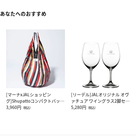
あなたへのおすすめ
[マーナxJALショッピン
[リーデル]JALオリジナル オヴ
グ]Shupattoコンパクトバッグ
ァチュア ワイングラス2脚セッ
Drop JAL客室乗務員（LC）ス
3,960円
ト（レッドワイン）
5,280円
（税込）
（税込）
カーフ柄