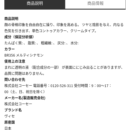
商品説明
商品情報
商品説明
顔の骨格印象を自由自在に操り、印象を高める。 ツヤと陰影を与え、内なる
色気を引き出す、単色コントゥアカラー、クリームタイプ。
成分（保証分析値）
たんぱく質: 、 脂質: 、 粗繊維: 、 灰分: 、 水分:
カラー
BR356 メルティシナモン
使用上の注意
まれに透明の液 （配合成分の一部） が表面ににじみ出ることがありますが、
品質に問題はありません。
問い合わせ先
株式会社コーセー 電話番号：0120-526-311 受付時間：9：00～17：
00（土、日、祝日を除く）
メーカー名(製造販売会社)
株式会社コーセー
ブランド名
ヴィセ
原産国
日本