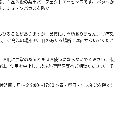
る、１品３役の薬用パーフェクトエッセンスです。 ベタつか
え、シミ・ソバカスを防ぐ
おびることがありますが、品質には問題ありません。 ◇有効
。 ◇高温の場所や、日のあたる場所には置かないでくださ
、お肌に異常のあるときはお使いにならないでください。 使
は、使用を中止し、皮ふ科専門医等へご相談ください。 そ
付時間：月～金 9:00～17:00 ※祝・祭日・年末年始を除く）