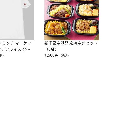
10,800円
（
ド ランチ マーケッ
新千歳空港発 冷凍空弁セット
ッチフライス クル
（6種）
注半袖Ｔシャツ
7,560円
込）
（税込）