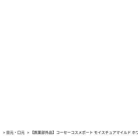
）
>
目元・口元
>
【医薬部外品】コーセーコスメポート モイスチュアマイルド ホワイ