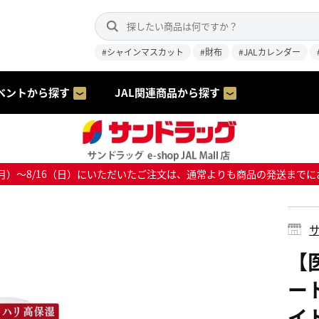
#シャインマスカット
#財布
#JALカレンダー
ベントから探す
JAL関連商品から探す
8/10（月）～8/16（日）にいただいたご注文は、通常よりも商品の発送
サ
【
ー
イ