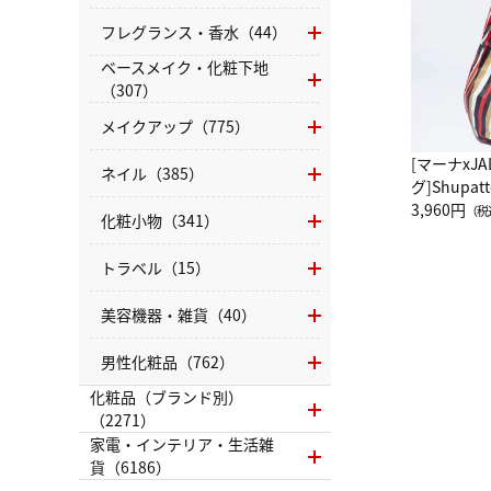
フレグランス・香水（44）
ベースメイク・化粧下地
（307）
メイクアップ（775）
[マーナxJ
ネイル（385）
グ]Shup
グ Drop 
3,960円
（税
化粧小物（341）
（LC）ス
トラベル（15）
美容機器・雑貨（40）
男性化粧品（762）
化粧品（ブランド別）
（2271）
家電・インテリア・生活雑
貨（6186）