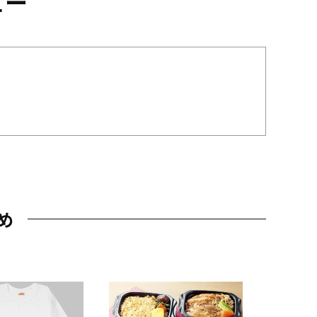
ュー
め
JAL特製
レー 200