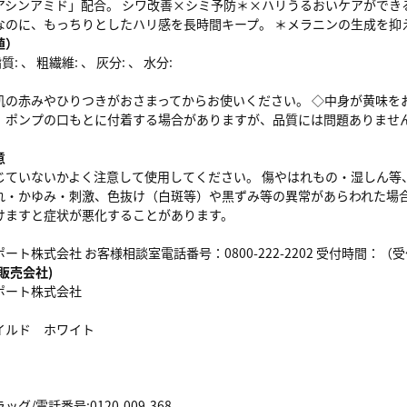
アシンアミド」配合。 シワ改善×シミ予防＊×ハリうるおいケアができ
なのに、もっちりとしたハリ感を長時間キープ。 ＊メラニンの生成を抑
値）
: 、 粗繊維: 、 灰分: 、 水分:
肌の赤みやひりつきがおさまってからお使いください。 ◇中身が黄味を
、ポンプの口もとに付着する場合がありますが、品質には問題ありません
意
じていないかよく注意して使用してください。 傷やはれもの・湿しん等
れ・かゆみ・刺激、色抜け（白斑等）や黒ずみ等の異常があらわれた場合
けますと症状が悪化することがあります。
ト株式会社 お客様相談室電話番号：0800-222-2202 受付時間：（受
販売会社)
ポート株式会社
イルド ホワイト
/電話番号:0120-009-368