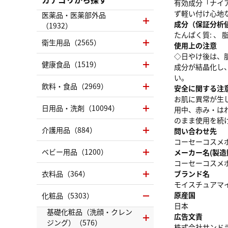
有効成分「ナイ
ず軽い付け心地
医薬品・医薬部外品
成分（保証分析
（1932）
たんぱく質: 、 脂質
衛生用品（2565）
使用上の注意
◇日やけ後は、
健康食品（1519）
成分が結晶化し
い。
飲料・食品（2969）
安全に関する注
お肌に異常が生
日用品・洗剤（10094）
用中、赤み・は
のまま使用を続
介護用品（884）
問い合わせ先
コーセーコスメポー
ベビー用品（1200）
メーカー名(製造
コーセーコスメ
衣料品（364）
ブランド名
モイスチュアマ
原産国
化粧品（5303）
日本
基礎化粧品（洗顔・クレン
広告文責
ジング）（576）
株式会社サンドラッグ