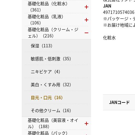
基礎化粧品（化粧水）
JAN
（361）
4971710574036
基礎化粧品（乳液）
※パッケージ・
（106）
※お届け地域に
基礎化粧品（クリーム・ジ
ェル）（216）
化粧水
保湿（113）
敏感肌・低刺激（35）
ニキビケア（4）
美白・くすみ用（32）
目元・口元（16）
JANコード
その他クリーム（16）
基礎化粧品（美容液・オイ
ル）（188）
基礎化粧品（パック）