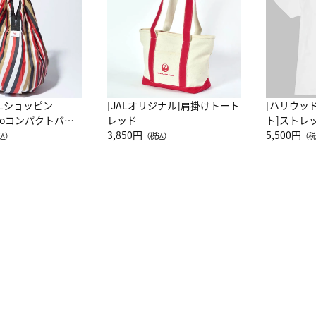
ALショッピン
[JALオリジナル]肩掛けトート
[ハリウッ
attoコンパクトバッ
レッド
ト]ストレ
JAL客室乗務員
3,850円
ーネック別
5,500円
込）
（税込）
（税
カーフ柄