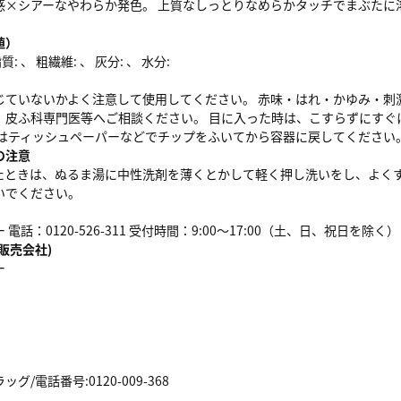
×シアーなやわらか発色。 上質なしっとりなめらかタッチでまぶたに溶け
値）
: 、 粗繊維: 、 灰分: 、 水分:
じていないかよく注意して使用してください。 赤味・はれ・かゆみ・刺激
、皮ふ科専門医等へご相談ください。 目に入った時は、こすらずにすぐ
後はティッシュペーパーなどでチップをふいてから容器に戻してください
の注意
たときは、ぬるま湯に中性洗剤を薄くとかして軽く押し洗いをし、よくす
いでください。
電話：0120-526-311 受付時間：9:00～17:00（土、日、祝日を除く）
販売会社)
ー
/電話番号:0120-009-368