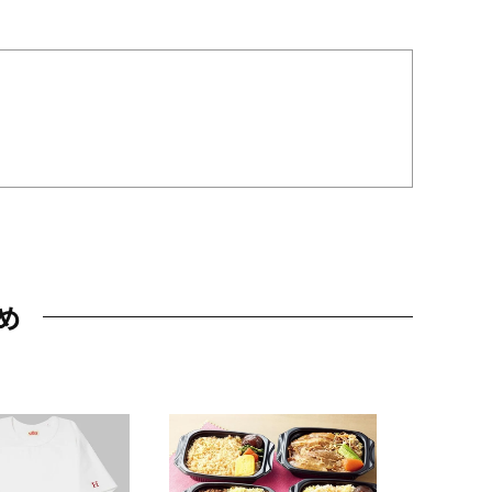
め
JAL特製
レー 200
10,800円
（