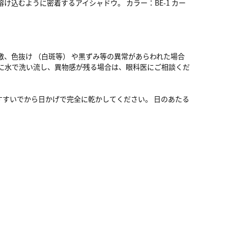
込むように密着するアイシャドウ。 カラー：BE-1 カー
、色抜け （白斑等） や黒ずみ等の異常があらわれた場合
に水で洗い流し、異物感が残る場合は、眼科医にご相談くだ
。
すいでから日かげで完全に乾かしてください。 日のあたる