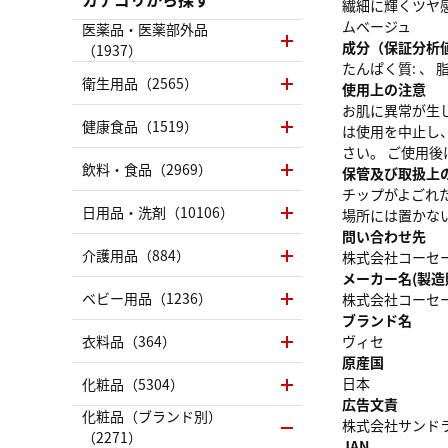
繊細に輝くツヤ感
ムベージュ
医薬品・医薬部外品
成分（保証分析
（1937）
たんぱく質: 、 脂質
衛生用品（2565）
使用上の注意
お肌に異常が生
健康食品（1519）
は使用を中止し
さい。 ご使用
飲料・食品（2969）
保管及び取扱上
チップがよごれ
日用品・洗剤（10106）
場所には置かな
問い合わせ先
介護用品（884）
株式会社コーセー 
メーカー名(製造
ベビー用品（1236）
株式会社コーセ
ブランド名
衣料品（364）
ヴィセ
原産国
日本
化粧品（5304）
広告文責
化粧品（ブランド別）
株式会社サンドラッグ
（2271）
JAN