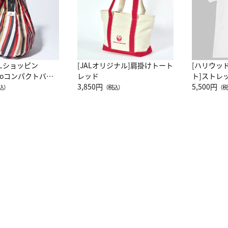
ALショッピン
[JALオリジナル]肩掛けトート
[ハリウッ
attoコンパクトバッ
レッド
ト]ストレ
JAL客室乗務員
3,850円
ーネック別
5,500円
込）
（税込）
（税
カーフ柄