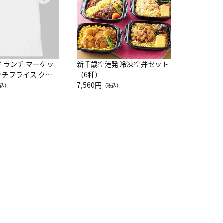
ド ランチ マーケッ
新千歳空港発 冷凍空弁セット
ッチフライス クル
（6種）
注半袖Ｔシャツ
7,560円
込）
（税込）