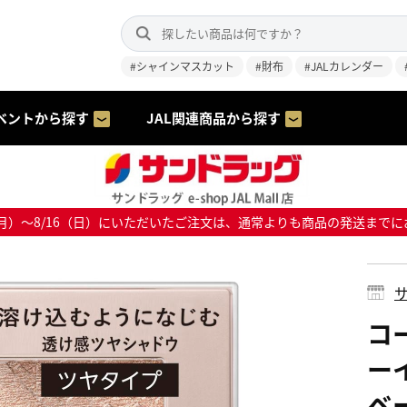
#シャインマスカット
#財布
#JALカレンダー
ベントから探す
JAL関連商品から探す
8/10（月）～8/16（日）にいただいたご注文は、通常よりも商品の発送
サ
コ
ー
ベー