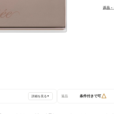
返品・
△
条件付きで可
返品
詳細を見る
▼