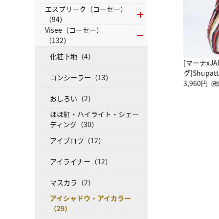
エスプリーク（コーセー）
（94）
Visee（コーセー）
（132）
化粧下地（4）
[マーナxJ
グ]Shup
コンシーラー（13）
グ Drop 
3,960円
（税
（LC）ス
おしろい（2）
ほほ紅・ハイライト・シェー
ディング（30）
アイブロウ（12）
アイライナー（12）
マスカラ（2）
アイシャドウ・アイカラー
（29）