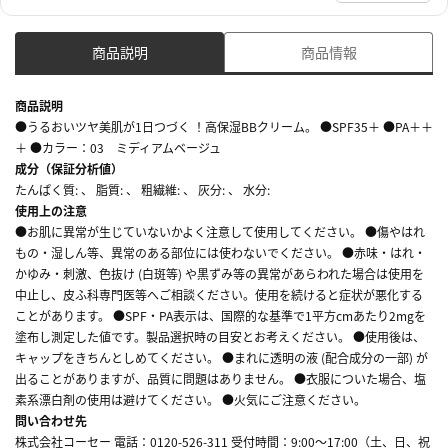
商品説明
商品情報
商品説明
●うるおいツヤ美肌が1日つづく ！高保湿BBクリーム。 ●SPF35＋ ●PA＋＋
＋ ●カラー：03 ミディアムベージュ
成分（保証分析値）
たんぱく質: 、 脂質: 、 粗繊維: 、 灰分: 、 水分:
使用上の注意
●お肌に異常が生じていないかよく注意して使用してください。 ●傷やはれ
もの・湿しん等、異常のある部位には使わないでください。 ●赤味・はれ・
かゆみ・刺激、色抜け (白斑等) や黒ずみ等の異常があらわれた場合は使用を
中止し、皮ふ科専門医等へご相談ください。使用を続けると症状が悪化する
ことがあります。 ●SPF・PA表示は、国際的な基準で1平方cmあたり2mgを
塗布し測定した値です。製品選択時の目安とお考えください。 ●使用後は、
キャップをきちんとしめてください。 ●まれに透明の液 (配合成分の一部) が
出ることがありますが、品質に問題はありません。 ●衣服についた場合、塩
素系漂白剤の使用は避けてください。 ●火気にご注意ください。
問い合わせ先
株式会社コーセー 電話：0120-526-311 受付時間：9:00～17:00（土、日、祝