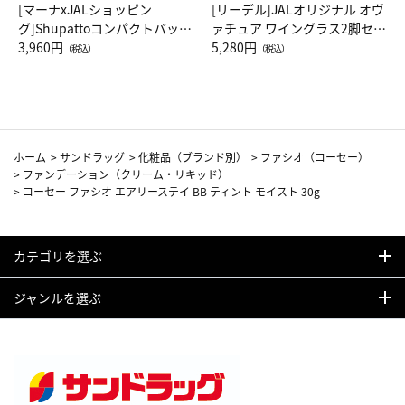
[マーナxJALショッピン
[リーデル]JALオリジナル オヴ
グ]Shupattoコンパクトバッグ
ァチュア ワイングラス2脚セッ
Drop JAL客室乗務員（LC）ス
3,960円
ト（レッドワイン）
5,280円
（税込）
（税込）
カーフ柄
ホーム
>
サンドラッグ
>
化粧品（ブランド別）
>
ファシオ（コーセー）
>
ファンデーション（クリーム・リキッド）
>
コーセー ファシオ エアリーステイ BB ティント モイスト 30g
カテゴリを選ぶ
ジャンルを選ぶ