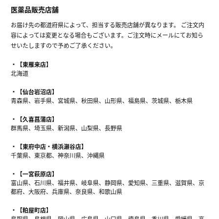
医薬品販売店舗
お届け先の都道府県によって、担当する販売店舗が異なります。 ご注文内
容によっては変更となる場合もございます。ご注文時にメールにてお知ら
せいたしますので予めご了承ください。
【東雁来店】
北海道
【仙台岩沼店】
青森県、岩手県、宮城県、秋田県、山形県、福島県、茨城県、栃木県
【久喜菖蒲店】
群馬県、埼玉県、新潟県、山梨県、長野県
【東府中店・横浜瀬谷店】
千葉県、東京都、神奈川県、沖縄県
【一宮萩原店】
富山県、石川県、福井県、岐阜県、静岡県、愛知県、三重県、滋賀県、京
都府、大阪府、兵庫県、奈良県、和歌山県
【粕屋町店】
鳥取県、島根県、岡山県、広島県、山口県、徳島県、香川県、愛媛県、高