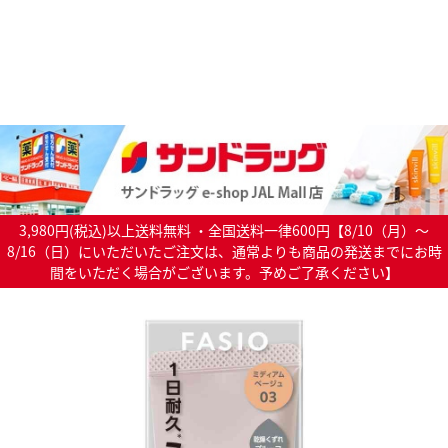
3,980円(税込)以上送料無料 ・全国送料一律600円【8/10（月）～
8/16（日）にいただいたご注文は、通常よりも商品の発送までにお時
間をいただく場合がございます。予めご了承ください】