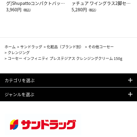
グ]Shupattoコンパクトバッグ
ァチュア ワイングラス2脚セッ
Drop JAL客室乗務員（LC）ス
3,960円
ト（レッドワイン）
5,280円
（税込）
（税込）
カーフ柄
ホーム
>
サンドラッグ
>
化粧品（ブランド別）
>
その他コーセー
>
クレンジング
>
コーセー インフィニティ プレステジアス クレンジングクリーム 150g
カテゴリを選ぶ
ジャンルを選ぶ