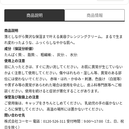
商品説明
商品情報
商品説明
落としながら贅沢な保湿まで叶える美容クレンジングクリーム。 まるで生ま
れ変わったような、ふっくらしなやかな肌へ。
成分（保証分析値）
たんぱく質: 、 脂質: 、 粗繊維: 、 灰分: 、 水分:
使用上の注意
目に入ったときは、すぐに洗い流してください。 お肌に異常が生じていない
かよく注意して使用してください。傷やはれもの・湿しん等、異常のある部
位には使わないでください。 赤味・はれ・かゆみ・刺激、色抜け （白斑等）
や黒ずみ等の異常があらわれた場合は使用を中止し、皮ふ科専門医等へご相
談ください。使用を続けると症状が悪化することがあります。
保管及び取扱上の注意
ご使用後は、キャップをきちんとしめてください。 乳幼児の手の届かないと
ころに保管してください。 高温の場所には置かないでください。
問い合わせ先
株式会社コーセー 電話：0120-526-311 受付時間：9:00～17:00（土、日、祝
日を除く）