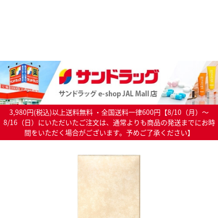
3,980円(税込)以上送料無料 ・全国送料一律600円【8/10（月）～
8/16（日）にいただいたご注文は、通常よりも商品の発送までにお時
間をいただく場合がございます。予めご了承ください】