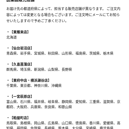
お届け先の都道府県によって、担当する販売店舗が異なります。 ご注文内
容によっては変更となる場合もございます。ご注文時にメールにてお知ら
せいたしますので予めご了承ください。
【東雁来店】
北海道
【仙台岩沼店】
青森県、岩手県、宮城県、秋田県、山形県、福島県、茨城県、栃木県
【久喜菖蒲店】
群馬県、埼玉県、新潟県、山梨県、長野県
【東府中店・横浜瀬谷店】
千葉県、東京都、神奈川県、沖縄県
【一宮萩原店】
富山県、石川県、福井県、岐阜県、静岡県、愛知県、三重県、滋賀県、京
都府、大阪府、兵庫県、奈良県、和歌山県
【粕屋町店】
鳥取県、島根県、岡山県、広島県、山口県、徳島県、香川県、愛媛県、高
知県、福岡県、佐賀県、長崎県、熊本県、大分県、宮崎県、鹿児島県