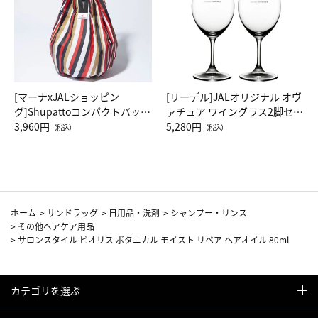
[マーナxJALショッピン
[リーデル]JALオリジナル オヴ
グ]Shupattoコンパクトバッグ
ァチュア ワイングラス2脚セッ
Drop JAL客室乗務員（LC）ス
3,960円
ト（レッドワイン）
5,280円
（税込）
（税込）
カーフ柄
ホーム
>
サンドラッグ
>
日用品・洗剤
>
シャンプー・リンス
>
その他ヘアケア用品
>
サロンスタイル ビオリス ボタニカル モイスト リペア ヘアオイル 80ml
カテゴリを選ぶ