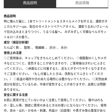
商品説明
商品情報
商品説明
特に傷んだ髪に、1本でトリートメント＆スタイルメイクを叶える、濃密ボタ
ニカルサジーcpx．配合のモイストリペアヘアオイル。 濃密うるおいヴェール
で包み込みまとまりつづく、うるつる髪へ。 みずみずしく可憐なベルガモッ
ト＆ローズの香り。
成分（保証分析値）
たんぱく質: 、 脂質: 、 粗繊維: 、 灰分: 、 水分:
使用上の注意
◇ご使用後は、キャップをきちんとしめてください。 ◇樹脂製のくしやメガ
ネなどにつくと、変色することがありますので、ご使用後はきれいにふきと
ってください。 ◇床面などに付着すると、足もとがすべりやすくなりますの
でご注意ください。 （もし付着したときは、洗剤などでふきとってくださ
い。） ◇高温の場所や日のあたる場所には置かないでください。 ◇天然由来
成分を配合しているため、中身が変色することがありますが、品質には問題
ありません。
安全に関する注意
お肌に異常が生じていないかよく注意して使用してください。 傷やはれも
の・湿しん等、頭皮に異常のあるときはお使いにならないでください。 使用
中、赤み・はれ・かゆみ・刺激、色抜け（白斑等）や黒ずみ等の異常があら