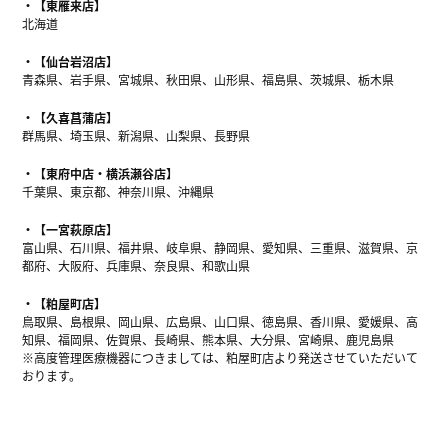
【東雁来店】
北海道
【仙台岩沼店】
青森県、岩手県、宮城県、秋田県、山形県、福島県、茨城県、栃木県
【久喜菖蒲店】
群馬県、埼玉県、新潟県、山梨県、長野県
【東府中店・横浜瀬谷店】
千葉県、東京都、神奈川県、沖縄県
【一宮萩原店】
富山県、石川県、福井県、岐阜県、静岡県、愛知県、三重県、滋賀県、京
都府、大阪府、兵庫県、奈良県、和歌山県
【粕屋町店】
鳥取県、島根県、岡山県、広島県、山口県、徳島県、香川県、愛媛県、高
知県、福岡県、佐賀県、長崎県、熊本県、大分県、宮崎県、鹿児島県
※高度管理医療機器につきましては、粕屋町店より発送させていただいて
おります。