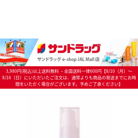
3,980円(税込)以上送料無料 ・全国送料一律600円【8/10（月）～
8/16（日）にいただいたご注文は、通常よりも商品の発送までにお時
間をいただく場合がございます。予めご了承ください】