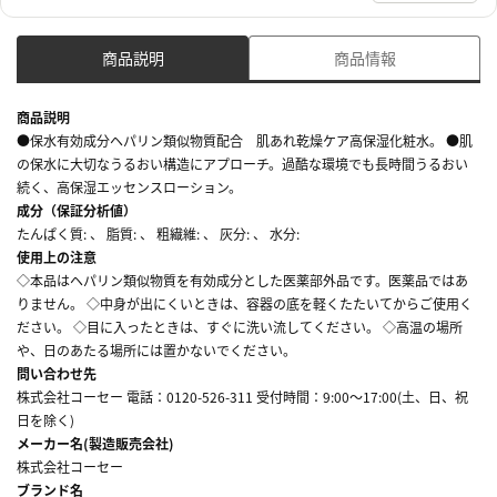
商品説明
商品情報
商品説明
●保水有効成分ヘパリン類似物質配合 肌あれ乾燥ケア高保湿化粧水。 ●肌
の保水に大切なうるおい構造にアプローチ。過酷な環境でも長時間うるおい
続く、高保湿エッセンスローション。
成分（保証分析値）
たんぱく質: 、 脂質: 、 粗繊維: 、 灰分: 、 水分:
使用上の注意
◇本品はヘパリン類似物質を有効成分とした医薬部外品です。医薬品ではあ
りません。 ◇中身が出にくいときは、容器の底を軽くたたいてからご使用く
ださい。 ◇目に入ったときは、すぐに洗い流してください。 ◇高温の場所
や、日のあたる場所には置かないでください。
問い合わせ先
株式会社コーセー 電話：0120-526-311 受付時間：9:00～17:00(土、日、祝
日を除く)
メーカー名(製造販売会社)
株式会社コーセー
ブランド名