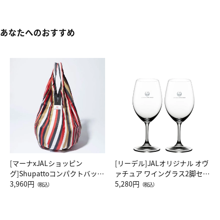
あなたへのおすすめ
[マーナxJALショッピン
[リーデル]JALオリジナル オヴ
グ]Shupattoコンパクトバッグ
ァチュア ワイングラス2脚セッ
Drop JAL客室乗務員（LC）ス
3,960円
ト（レッドワイン）
5,280円
（税込）
（税込）
カーフ柄