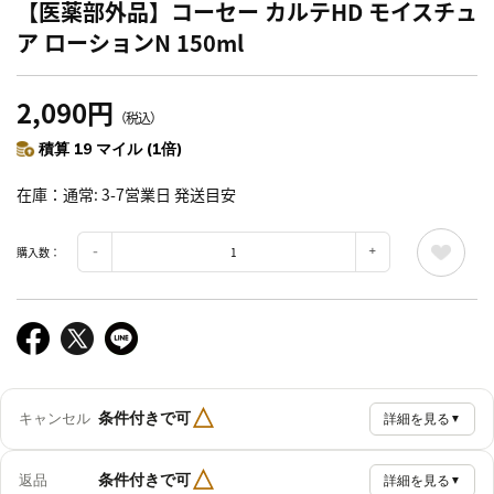
【医薬部外品】コーセー カルテHD モイスチュ
ア ローションN 150ml
2,090円
（税込）
積算 19 マイル (1倍)
在庫
通常: 3-7営業日 発送目安
購入数：
△
条件付きで可
キャンセル
詳細を見る
▼
△
条件付きで可
返品
詳細を見る
▼