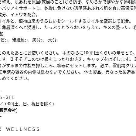
を整え、肌あれを原因(乾燥のこと)から防ぎ、なめらかで健やかな透明
いバリアをサポートし、乾燥に負けない透明感あふれる肌を育む高保湿
成分、イトワを配合。
オイルと、植物由来のうるおいをシールドするオイルを厳選して配合。
く角層深くへと浸透し、たっぷりとうるおいを与えて、キメの整った、
値）
: 、 粗繊維: 、 灰分: 、 水分:
のえたあとにお使いください。 手のひらに100円玉くらいの量をとり、
す。 2.そそぎ口のつけ根をしっかりおさえ、キャップをはずします。 
と音がするまで中栓を押しこみ、容器にセットします。 必ず、雪肌精ク
 使用済み容器の内側は洗わないでください。 他の製品、異なった製造番
しめてください。
ー
6‐311
～17:00(土、日、祝日を除く)
販売会社)
ー
Ｒ ＷＥＬＬＮＥＳＳ