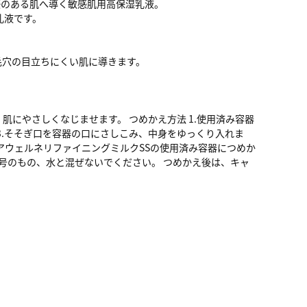
感のある肌へ導く敏感肌用高保湿乳液。
乳液です。
毛穴の目立ちにくい肌に導きます。
肌にやさしくなじませます。 つめかえ方法 1.使用済み容器
3.そそぎ口を容器の口にさしこみ、中身をゆっくり入れま
リアウェルネリファイニングミルクSSの使用済み容器につめか
号のもの、水と混ぜないでください。 つめかえ後は、キャ