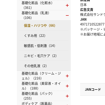
基礎化粧品（化粧水）
日本
（361）
広告文責
基礎化粧品（乳液）
株式会社サンドラッグ
（106）
JAN
4971710522877
保湿・ハリつや（66）
※パッケージ・
※お届け地域に
くすみ用（22）
敏感肌・低刺激（14）
ニキビ・毛穴ケア（2）
その他乳液（2）
基礎化粧品（クリーム・ジ
ェル）（216）
基礎化粧品（美容液・オイ
ル）（188）
JANコード
基礎化粧品（パック）
（255）
ボディケア（医薬品）