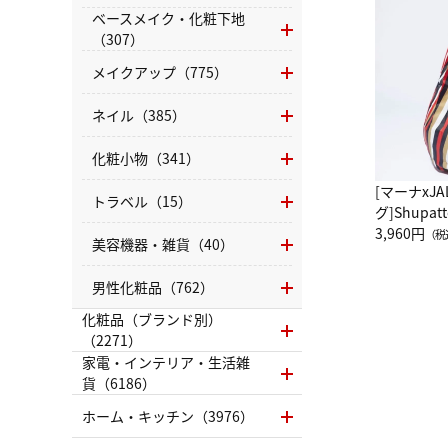
ベースメイク・化粧下地
（307）
メイクアップ（775）
ネイル（385）
化粧小物（341）
[マーナxJ
トラベル（15）
グ]Shup
グ Drop 
3,960円
（税
美容機器・雑貨（40）
（LC）ス
男性化粧品（762）
化粧品（ブランド別）
（2271）
家電・インテリア・生活雑
貨（6186）
ホーム・キッチン（3976）