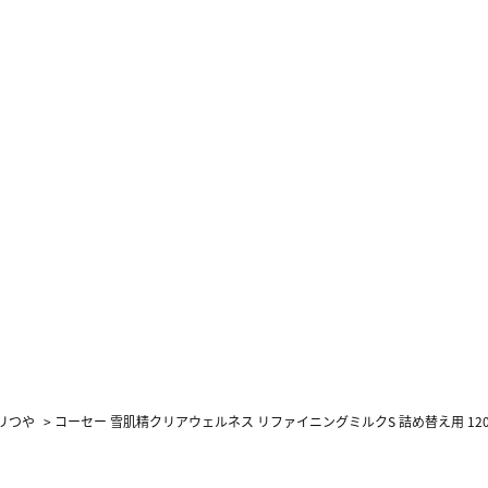
リつや
>
コーセー 雪肌精クリアウェルネス リファイニングミルクS 詰め替え用 120