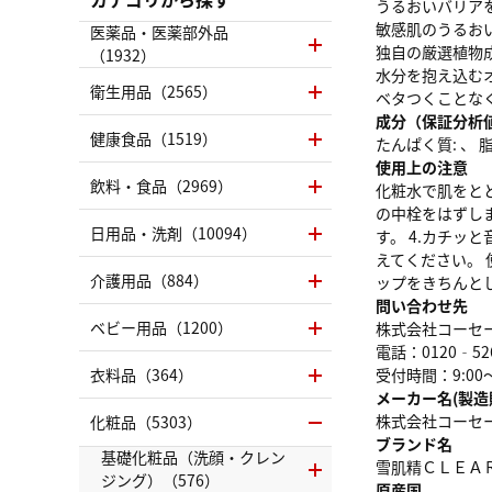
うるおいバリア
敏感肌のうるお
医薬品・医薬部外品
独自の厳選植物
（1932）
水分を抱え込む
衛生用品（2565）
ベタつくことな
成分（保証分析
健康食品（1519）
たんぱく質: 、 脂質
使用上の注意
飲料・食品（2969）
化粧水で肌をとと
の中栓をはずしま
日用品・洗剤（10094）
す。 4.カチッ
えてください。
介護用品（884）
ップをきちんと
問い合わせ先
ベビー用品（1200）
株式会社コーセ
電話：0120‐52
衣料品（364）
受付時間：9:00
メーカー名(製造
株式会社コーセ
化粧品（5303）
ブランド名
基礎化粧品（洗顔・クレン
雪肌精ＣＬＥＡ
ジング）（576）
原産国