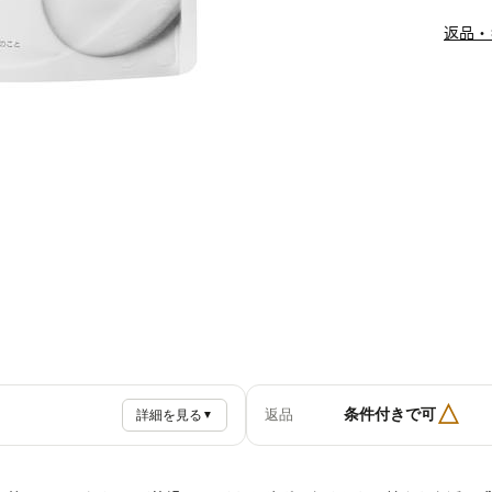
返品・
△
条件付きで可
返品
詳細を見る
▼