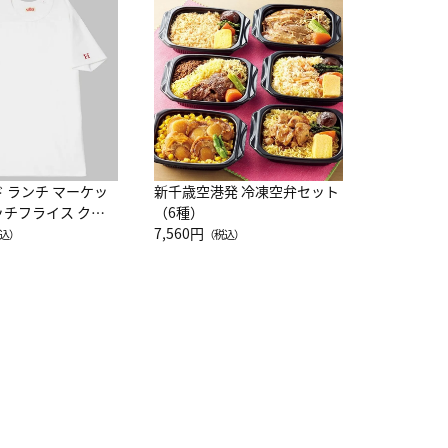
JAL特製
レー 200
10,800円
（
ド ランチ マーケッ
新千歳空港発 冷凍空弁セット
ッチフライス クル
（6種）
注半袖Ｔシャツ
7,560円
込）
（税込）