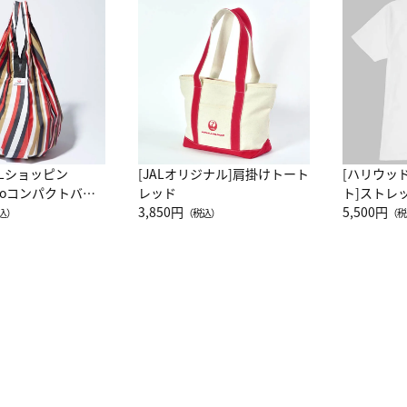
ALショッピン
[JALオリジナル]肩掛けトート
[ハリウッ
attoコンパクトバッ
レッド
ト]ストレ
JAL客室乗務員
3,850円
ーネック別
5,500円
込）
（税込）
（税
カーフ柄