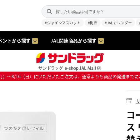
#シャインマスカット
#財布
#JALカレンダー
ベントから探す
JAL関連商品から探す
8/10（月）～8/16（日）にいただいたご注文は、通常よりも商品の発送
サ
コ
ス
替え