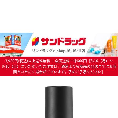
3,980円(税込)以上送料無料 ・全国送料一律600円【8/10（月）～
8/16（日）にいただいたご注文は、通常よりも商品の発送までにお時
間をいただく場合がございます。予めご了承ください】