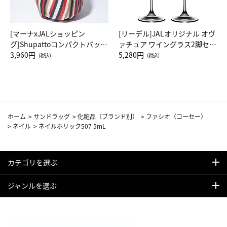
[マーナxJALショッピン
[リーデル]JALオリジナル オヴ
グ]Shupattoコンパクトバッグ
ァチュア ワイングラス2脚セッ
Drop JAL客室乗務員（LC）ス
3,960円
ト（レッドワイン）
5,280円
（税込）
（税込）
カーフ柄
ホーム
>
サンドラッグ
>
化粧品（ブランド別）
>
ファシオ（コーセー）
>
ネイル
>
ネイルホリック507 5mL
カテゴリを選ぶ
ジャンルを選ぶ