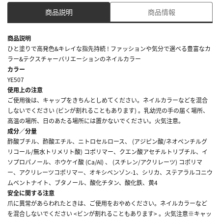
商品説明
商品情報
商品説明
ひと塗りで高発色&キレイな指先持続 ! ファッションや気分で選べる豊富なカ
ラー&テクスチャーバリエーションのネイルカラー
カラー
YE507
使用上の注意
ご使用後は、キャップをきちんとしめてください。ネイルカラーなどを混合
しないでください (ビンが割れることもあります) 。乳幼児の手の届く場所、
高温の場所、日のあたる場所には置かないでください。火気注意。
成分／分量
酢酸ブチル、酢酸エチル、ニトロセルロース、 (アジピン酸/ネオペンチルグ
リコール/無水トリメリト酸) コポリマー、クエン酸アセチルトリブチル、イ
ソプロパノール、ホウケイ酸 (Ca/Al) 、 (スチレン/アクリレーツ) コポリマ
ー、アクリレーツコポリマー、オキシベンゾン-1、シリカ、ステアラルコニウ
ムベントナイト、ブタノール、酸化チタン、酸化鉄、黄4
安全に関する注意
爪に異常があらわれたときは、ご使用をおやめください。ネイルカラーなど
を混合しないでください <ビンが割れることもあります> 。火気注意※キャッ