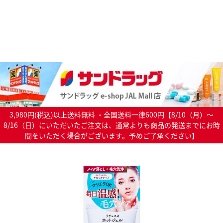
3,980円(税込)以上送料無料 ・全国送料一律600円【8/10（月）～
8/16（日）にいただいたご注文は、通常よりも商品の発送までにお時
間をいただく場合がございます。予めご了承ください】