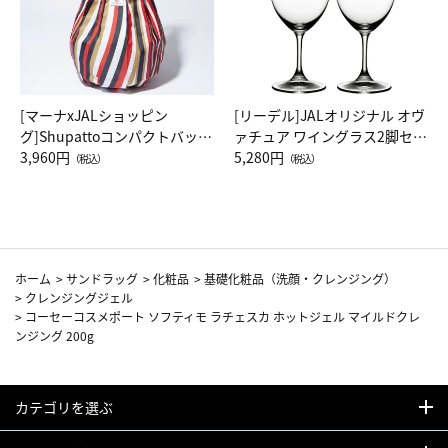
[マーナxJALショッピン
[リーデル]JALオリジナル オヴ
グ]Shupattoコンパクトバッグ
ァチュア ワイングラス2脚セッ
Drop JAL客室乗務員（LC）ス
3,960円
ト（レッドワイン）
5,280円
（税込）
（税込）
カーフ柄
ホーム
>
サンドラッグ
>
化粧品
>
基礎化粧品（洗顔・クレンジング）
>
クレンジングジェル
>
コーセーコスメポート ソフティモ ラチェスカ ホットジェル マイルドクレ
ンジング 200g
カテゴリを選ぶ