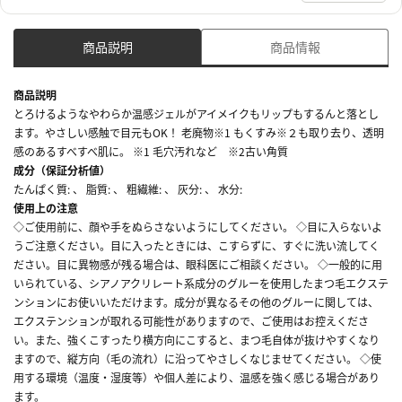
商品説明
商品情報
商品説明
とろけるようなやわらか温感ジェルがアイメイクもリップもするんと落とし
ます。やさしい感触で目元もOK！ 老廃物※1 もくすみ※２も取り去り、透明
感のあるすべすべ肌に。 ※1 毛穴汚れなど ※2古い角質
成分（保証分析値）
たんぱく質: 、 脂質: 、 粗繊維: 、 灰分: 、 水分:
使用上の注意
◇ご使用前に、顔や手をぬらさないようにしてください。 ◇目に入らないよ
うご注意ください。目に入ったときには、こすらずに、すぐに洗い流してく
ださい。目に異物感が残る場合は、眼科医にご相談ください。 ◇一般的に用
いられている、シアノアクリレート系成分のグルーを使用したまつ毛エクステ
ンションにお使いいただけます。成分が異なるその他のグルーに関しては、
エクステンションが取れる可能性がありますので、ご使用はお控えくださ
い。また、強くこすったり横方向にこすると、まつ毛自体が抜けやすくなり
ますので、縦方向（毛の流れ）に沿ってやさしくなじませてください。 ◇使
用する環境（温度・湿度等）や個人差により、温感を強く感じる場合があり
ます。