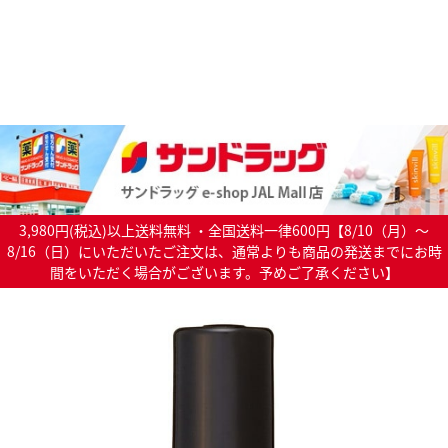
3,980円(税込)以上送料無料 ・全国送料一律600円【8/10（月）～
8/16（日）にいただいたご注文は、通常よりも商品の発送までにお時
間をいただく場合がございます。予めご了承ください】