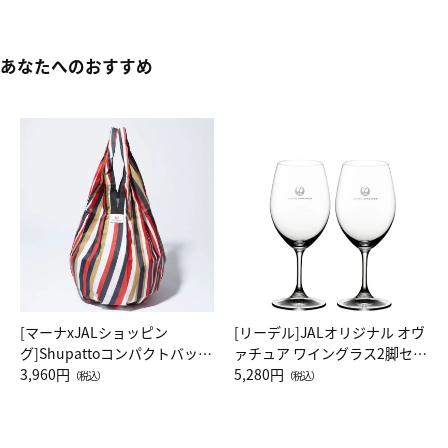
あなたへのおすすめ
[マーナxJALショッピン
[リーデル]JALオリジナル オヴ
グ]Shupattoコンパクトバッグ
ァチュア ワイングラス2脚セッ
Drop JAL客室乗務員（LC）ス
3,960円
ト（レッドワイン）
5,280円
（税込）
（税込）
カーフ柄