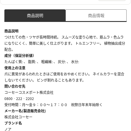
商品説明
商品情報
商品説明
つけたての色・ツヤが長時間持続。 スムーズな塗り心地で、筋ムラ・色ムラ
になりにくく、簡単に美しく仕上がります。 トルエンフリー。 植物抽出成分
配合。
成分（保証分析値）
たんぱく質: 、 脂質: 、 粗繊維: 、 灰分: 、 水分:
使用上の注意
爪に異常があらわれたときはご使用をおやめください。 ネイルカラーを混合
しないでください。 ビンが割れることもあります。
問い合わせ先
コーセーコスメポート株式会社
0800‐222‐2202
受付時間：月～金９：００～１７：００ 祝祭日年末年始除く
メーカー名(製造販売会社)
株式会社コーセー
ブランド名
ノア