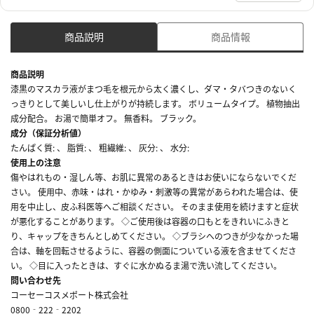
商品説明
商品情報
商品説明
漆黒のマスカラ液がまつ毛を根元から太く濃くし、ダマ・タバつきのないく
っきりとして美しいし仕上がりが持続します。 ボリュームタイプ。 植物抽出
成分配合。 お湯で簡単オフ。 無香料。 ブラック。
成分（保証分析値）
たんぱく質: 、 脂質: 、 粗繊維: 、 灰分: 、 水分:
使用上の注意
傷やはれもの・湿しん等、お肌に異常のあるときはお使いにならないでくだ
さい。 使用中、赤味・はれ・かゆみ・刺激等の異常があらわれた場合は、使
用を中止し、皮ふ科医等へご相談ください。 そのまま使用を続けますと症状
が悪化することがあります。 ◇ご使用後は容器の口もとをきれいにふきと
り、キャップをきちんとしめてください。 ◇ブラシへのつきが少なかった場
合は、軸を回転させるように、容器の側面についている液を含ませてくださ
い。 ◇目に入ったときは、すぐに水かぬるま湯で洗い流してください。
問い合わせ先
コーセーコスメポート株式会社
0800‐222‐2202