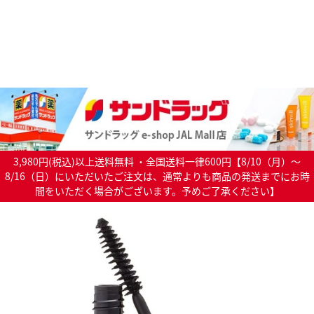
3,980円(税込)以上送料無料 ・全国送料一律600円【8/10（月）～
8/16（日）にいただいたご注文は、通常よりも商品の発送までにお時
間をいただく場合がございます。予めご了承ください】