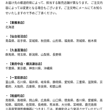
お届け先の都道府県によって、担当する販売店舗が異なります。 ご注文内
容によっては変更となる場合もございます。ご注文時にメールにてお知ら
せいたしますので予めご了承ください。
【東雁来店】
北海道
【仙台岩沼店】
青森県、岩手県、宮城県、秋田県、山形県、福島県、茨城県、栃木県
【久喜菖蒲店】
群馬県、埼玉県、新潟県、山梨県、長野県
【東府中店・横浜瀬谷店】
千葉県、東京都、神奈川県、沖縄県
【一宮萩原店】
富山県、石川県、福井県、岐阜県、静岡県、愛知県、三重県、滋賀県、京
都府、大阪府、兵庫県、奈良県、和歌山県
【粕屋町店】
鳥取県、島根県、岡山県、広島県、山口県、徳島県、香川県、愛媛県、高
知県、福岡県、佐賀県、長崎県、熊本県、大分県、宮崎県、鹿児島県
※高度管理医療機器につきましては、粕屋町店より発送させていただいて