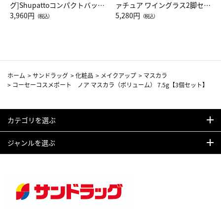
グ]Shupattoコンパクトバッグ
ァチュア ワイングラス2脚セッ
Drop JAL客室乗務員（LC）ス
3,960円
ト（レッドワイン）
5,280円
（税込）
（税込）
カーフ柄
ホーム
>
サンドラッグ
>
化粧品
>
メイクアップ
>
マスカラ
>
コーセーコスメポート ノア マスカラ（ボリューム） 7.5g【3個セット】
カテゴリを選ぶ
ジャンルを選ぶ