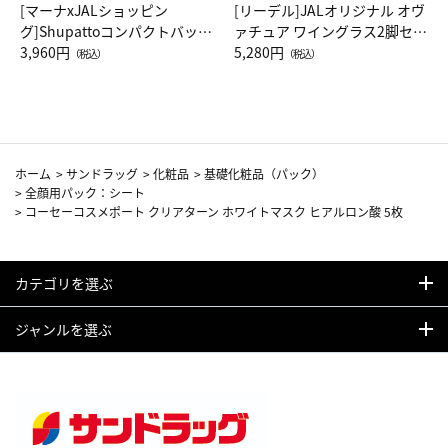
[マーナxJALショッピン
[リーデル]JALオリジナル オヴ
グ]Shupattoコンパクトバッグ
ァチュア ワイングラス2脚セッ
Drop JAL客室乗務員（LC）ス
3,960円
ト（レッドワイン）
5,280円
（税込）
（税込）
カーフ柄
ホーム
>
サンドラッグ
>
化粧品
>
基礎化粧品（パック）
>
全顔用パック：シート
>
コーセーコスメポート クリアターン ホワイトマスク ヒアルロン酸 5枚
カテゴリを選ぶ
ジャンルを選ぶ