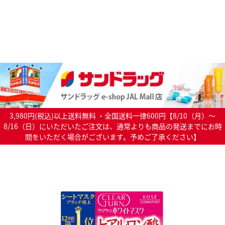
3,980円(税込)以上送料無料 ・全国送料一律600円【8/10（月）～
8/16（日）にいただいたご注文は、通常よりも商品の発送までにお時
間をいただく場合がございます。予めご了承ください】