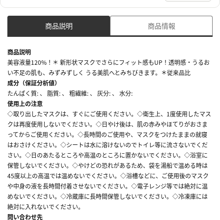
商品説明
商品情報
商品説明
美容液量120%！＊ 新形状マスクでさらにフィット感もUP！透明感・うるお
い不足の肌も、みずみずしく うる美肌へとみちびきます。＊従来品比
成分（保証分析値）
たんぱく質: 、 脂質: 、 粗繊維: 、 灰分: 、 水分:
使用上の注意
◇取り出したマスクは、すぐにご使用ください。◇衛生上、1度使用したマス
クは再度使用しないでください。◇日やけ後は、肌の赤みやほてりがおさま
ってからご使用ください。◇長時間のご使用や、マスクをつけたままの就寝
はおさけください。◇シートは水に溶けないのでトイレ等に流さないでくだ
さい。◇日のあたるところや高温のところに置かないでください。◇浴室に
保管しないでください。◇やけどの恐れがあるため、袋を湯船で温める時は
45度以上の高温では温めないでください。◇浴槽などに、ご使用後のマスク
や中身の液を長時間付着させないでください。◇電子レンジ等では絶対に温
めないでください。◇冷蔵庫に長時間保管しないでください。◇冷凍庫には
絶対に入れないでください。
問い合わせ先