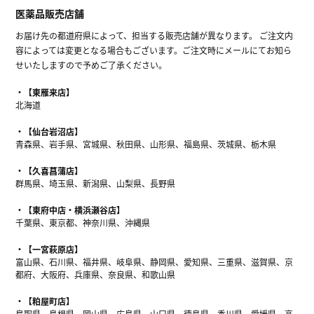
医薬品販売店舗
お届け先の都道府県によって、担当する販売店舗が異なります。 ご注文内
容によっては変更となる場合もございます。ご注文時にメールにてお知ら
せいたしますので予めご了承ください。
【東雁来店】
北海道
【仙台岩沼店】
青森県、岩手県、宮城県、秋田県、山形県、福島県、茨城県、栃木県
【久喜菖蒲店】
群馬県、埼玉県、新潟県、山梨県、長野県
【東府中店・横浜瀬谷店】
千葉県、東京都、神奈川県、沖縄県
【一宮萩原店】
富山県、石川県、福井県、岐阜県、静岡県、愛知県、三重県、滋賀県、京
都府、大阪府、兵庫県、奈良県、和歌山県
【粕屋町店】
鳥取県、島根県、岡山県、広島県、山口県、徳島県、香川県、愛媛県、高