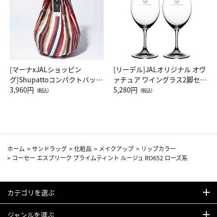
[マーナxJALショッピン
[リーデル]JALオリジナル オヴ
グ]Shupattoコンパクトバッグ
ァチュア ワイングラス2脚セッ
Drop JAL客室乗務員（LC）ス
3,960円
ト（レッドワイン）
5,280円
（税込）
（税込）
カーフ柄
ホーム
>
サンドラッグ
>
化粧品
>
メイクアップ
>
リップカラー
>
コーセー エスプリーク プライムティント ルージュ RO652 ローズ系
カテゴリを選ぶ
ジャンルを選ぶ