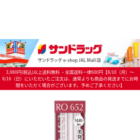
3,980円(税込)以上送料無料 ・全国送料一律600円【8/10（月）～
8/16（日）にいただいたご注文は、通常よりも商品の発送までにお時
間をいただく場合がございます。予めご了承ください】