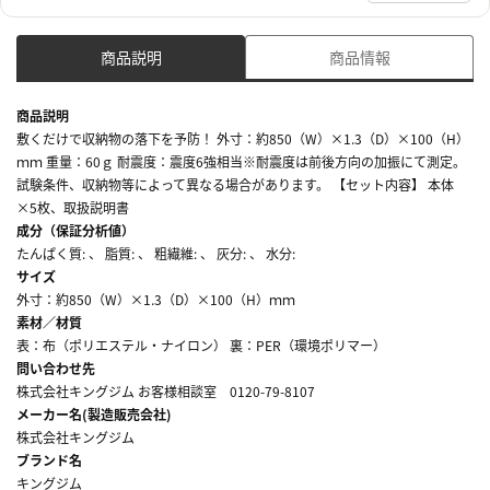
商品説明
商品情報
商品説明
敷くだけで収納物の落下を予防！ 外寸：約850（W）×1.3（D）×100（H）
ｍｍ 重量：60ｇ 耐震度：震度6強相当※耐震度は前後方向の加振にて測定。
試験条件、収納物等によって異なる場合があります。 【セット内容】 本体
×5枚、取扱説明書
成分（保証分析値）
たんぱく質: 、 脂質: 、 粗繊維: 、 灰分: 、 水分:
サイズ
外寸：約850（W）×1.3（D）×100（H）ｍｍ
素材／材質
表：布（ポリエステル・ナイロン） 裏：PER（環境ポリマー）
問い合わせ先
株式会社キングジム お客様相談室 0120-79-8107
メーカー名(製造販売会社)
株式会社キングジム
ブランド名
キングジム