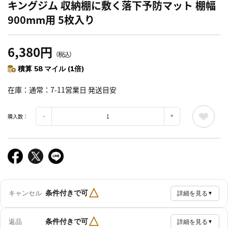
キングジム 収納棚に敷く落下予防マット 棚幅
900mm用 5枚入り
6,380円
（税込）
積算 58 マイル (1倍)
在庫
通常：7-11営業日 発送目安
購入数：
△
条件付きで可
キャンセル
詳細を見る
▼
△
条件付きで可
返品
詳細を見る
▼