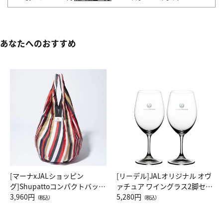
あなたへのおすすめ
[マーナxJALショッピン
[リーデル]JALオリジナル オヴ
グ]Shupattoコンパクトバッグ
ァチュア ワイングラス2脚セッ
Drop JAL客室乗務員（LC）ス
3,960円
ト（レッドワイン）
5,280円
（税込）
（税込）
カーフ柄