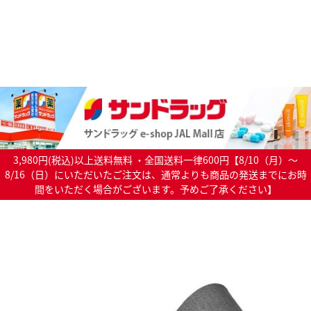
3,980円(税込)以上送料無料 ・全国送料一律600円【8/10（月）～
8/16（日）にいただいたご注文は、通常よりも商品の発送までにお時
間をいただく場合がございます。予めご了承ください】