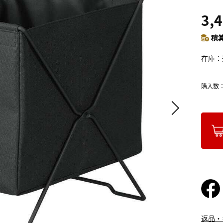
3,
積算
在庫
購入数
返品・