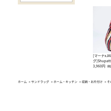
[マーナxJ
グ]Shup
グ Drop 
3,960円
（税
（LC）ス
ホーム
>
サンドラッグ
>
ホーム・キッチン
>
収納・お片付け
>
そ