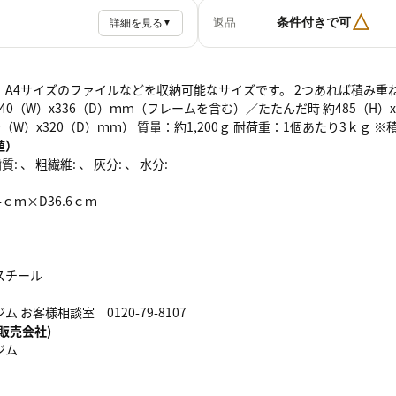
△
条件付きで可
返品
詳細を見る
▼
、A4サイズのファイルなどを収納可能なサイズです。 2つあれば積み重
x340（W）x336（D）ｍｍ（フレームを含む）／たたんだ時 約485（H
20（W）x320（D）ｍｍ） 質量：約1,200ｇ 耐荷重：1個あたり3ｋｇ
値）
: 、 粗繊維: 、 灰分: 、 水分:
4ｃｍ×D36.6ｃｍ
スチール
 お客様相談室 0120-79-8107
販売会社)
ジム