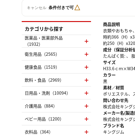
△
条件付きで可
キャンセル
商品説明
カテゴリから探す
衣類やおもちゃ
時約366（H）
医薬品・医薬部外品
約250（H）x3
（1932）
成分（保証分析
衛生用品（2565）
たんぱく質: 、 脂質
サイズ
健康食品（1519）
H33.6ｃｍ×W3
カラー
飲料・食品（2969）
黒
素材／材質
日用品・洗剤（10094）
ポリエステル、
問い合わせ先
介護用品（884）
株式会社キングジム
メーカー名(製造
ベビー用品（1200）
株式会社キング
ブランド名
衣料品（364）
キングジム