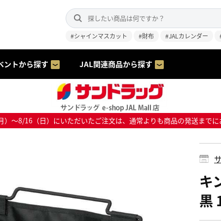
#シャインマスカット
#財布
#JALカレンダー
ベントから探す
JAL関連商品から探す
8/10（月）～8/16（日）にいただいたご注文は、通常よりも商品の発送
サ
キ
黒