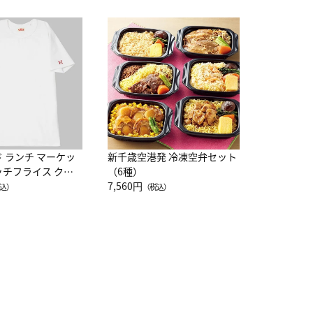
JAL特製
レー 200
10,800円
（
ド ランチ マーケッ
新千歳空港発 冷凍空弁セット
ッチフライス クル
（6種）
注半袖Ｔシャツ
7,560円
込）
（税込）