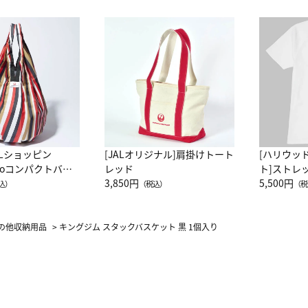
ALショッピン
[JALオリジナル]肩掛けトート
[ハリウッ
attoコンパクトバッ
レッド
ト]ストレ
JAL客室乗務員
3,850円
ーネック別
5,500円
込）
（税込）
（税
カーフ柄
の他収納用品
>
キングジム スタックバスケット 黒 1個入り