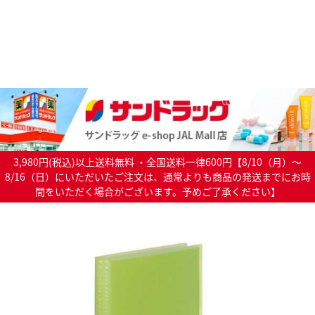
3,980円(税込)以上送料無料 ・全国送料一律600円【8/10（月）～
8/16（日）にいただいたご注文は、通常よりも商品の発送までにお時
間をいただく場合がございます。予めご了承ください】