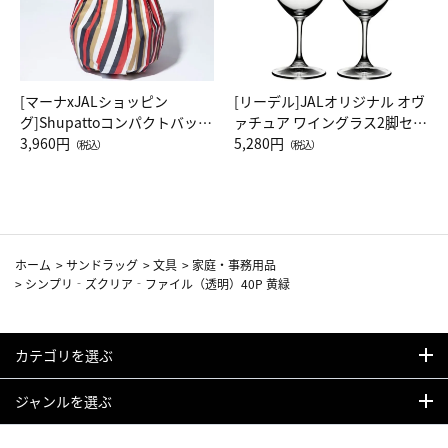
[マーナxJALショッピン
[リーデル]JALオリジナル オヴ
グ]Shupattoコンパクトバッグ
ァチュア ワイングラス2脚セッ
Drop JAL客室乗務員（LC）ス
3,960円
ト（レッドワイン）
5,280円
（税込）
（税込）
カーフ柄
ホーム
>
サンドラッグ
>
文具
>
家庭・事務用品
>
シンプリ‐ズクリア‐ファイル（透明）40P 黄緑
カテゴリを選ぶ
ジャンルを選ぶ