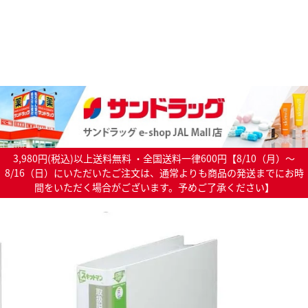
3,980円(税込)以上送料無料 ・全国送料一律600円【8/10（月）～
8/16（日）にいただいたご注文は、通常よりも商品の発送までにお時
間をいただく場合がございます。予めご了承ください】