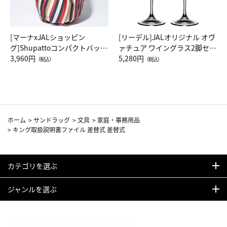
[マーナxJALショッピン
[リーデル]JALオリジナル オヴ
グ]Shupattoコンパクトバッグ
ァチュア ワイングラス2脚セッ
Drop JAL客室乗務員（LC）ス
3,960円
ト（レッドワイン）
5,280円
（税込）
（税込）
カーフ柄
ホーム
>
サンドラッグ
>
文具
>
家庭・事務用品
>
キング取扱説明書ファイル 差替式 差替式
カテゴリを選ぶ
ジャンルを選ぶ