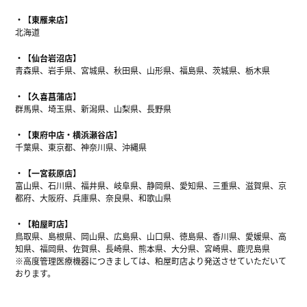
【東雁来店】
北海道
【仙台岩沼店】
青森県、岩手県、宮城県、秋田県、山形県、福島県、茨城県、栃木県
【久喜菖蒲店】
群馬県、埼玉県、新潟県、山梨県、長野県
【東府中店・横浜瀬谷店】
千葉県、東京都、神奈川県、沖縄県
【一宮萩原店】
富山県、石川県、福井県、岐阜県、静岡県、愛知県、三重県、滋賀県、京
都府、大阪府、兵庫県、奈良県、和歌山県
【粕屋町店】
鳥取県、島根県、岡山県、広島県、山口県、徳島県、香川県、愛媛県、高
知県、福岡県、佐賀県、長崎県、熊本県、大分県、宮崎県、鹿児島県
※高度管理医療機器につきましては、粕屋町店より発送させていただいて
おります。