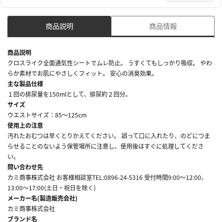
商品説明
商品情報
商品説明
クロスライク全面通気性シートでムレ防止。 うすくてもしっかり吸収。 やわ
らか素材でお肌にやさしくフィット。 安心の消臭効果。
主な製品仕様
１回の排尿量を150mlとして、排尿約２回分。
サイズ
ウエストサイズ：85～125cm
使用上の注意
汚れたおむつは早くとりかえてください。 誤って口に入れたり、のどにつま
らせることのないよう保管場所に注意し、使用後はすぐに処理してくださ
い。
問い合わせ先
カミ商事株式会社 お客様相談室TEL:0896-24-5316 受付時間9:00～12:00、
13:00～17:00(土日・祝日を除く)
メーカー名(製造販売会社)
カミ商事株式会社
ブランド名