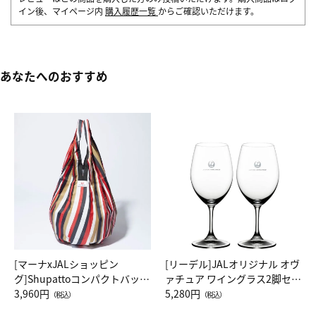
イン後、マイページ内
購入履歴一覧
からご確認いただけます。
あなたへのおすすめ
[マーナxJALショッピン
[リーデル]JALオリジナル オヴ
グ]Shupattoコンパクトバッグ
ァチュア ワイングラス2脚セッ
Drop JAL客室乗務員（LC）ス
3,960円
ト（レッドワイン）
5,280円
（税込）
（税込）
カーフ柄