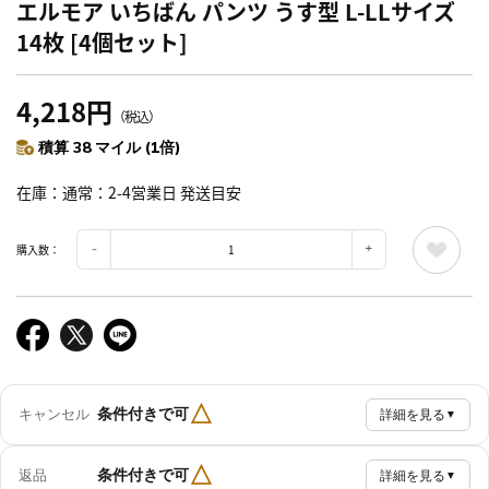
エルモア いちばん パンツ うす型 L-LLサイズ
14枚 [4個セット]
4,218円
（税込）
積算 38 マイル (1倍)
在庫
通常：2-4営業日 発送目安
購入数：
△
条件付きで可
キャンセル
詳細を見る
▼
△
条件付きで可
返品
詳細を見る
▼