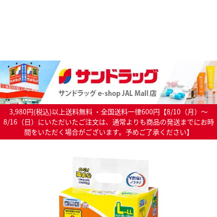
3,980円(税込)以上送料無料 ・全国送料一律600円【8/10（月）～
8/16（日）にいただいたご注文は、通常よりも商品の発送までにお時
間をいただく場合がございます。予めご了承ください】