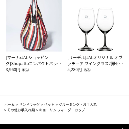
[マーナxJALショッピン
[リーデル]JALオリジナル オヴ
グ]Shupattoコンパクトバッグ
ァチュア ワイングラス2脚セッ
Drop JAL客室乗務員（LC）ス
3,960円
ト（レッドワイン）
5,280円
（税込）
（税込）
カーフ柄
ホーム
>
サンドラッグ
>
ペット
>
グルーミング・お手入れ
>
その他お手入れ類
>
キョーリン フィーダーカップ