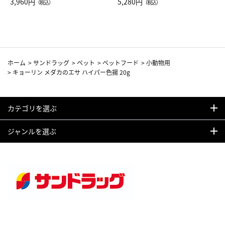
Drop JAL客室乗務員（LC）ス
3,960円
ト（レッドワイン）
5,280円
（税込）
（税込）
カーフ柄
ホーム
>
サンドラッグ
>
ペット
>
ペットフード
>
小動物用
>
キョーリン メダカのエサ ハイパー色揚 20g
カテゴリを選ぶ
ジャンルを選ぶ