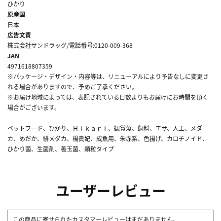
ひかり
原産国
日本
広告文責
株式会社サンドラッグ/電話番号:0120-009-368
JAN
4971618807359
※パッケージ・デザイン・内容等は、リニューアルにより予告なしに変更さ
れる場合がありますので、予めご了承ください。
※お届け地域によっては、表記されている日数よりもお届けにお時間を頂く
場合がございます。
ペットフード、ひかり、Ｈｉｋａｒｉ、観賞魚、飼料、エサ、人工、メダ
カ、めだか、緋メダカ、楊貴妃、成魚用、朱赤系、色揚げ、カロチノイド、
ひかり菌、生菌剤、善玉菌、顆粒タイプ
ユーザーレビュー
この商品に寄せられたカスタマーレビューはまだありません。