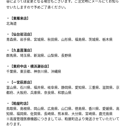
容によっては変更となる場合もございます。ご注文時にメールにてお知ら
せいたしますので予めご了承ください。
【東雁来店】
北海道
【仙台岩沼店】
青森県、岩手県、宮城県、秋田県、山形県、福島県、茨城県、栃木県
【久喜菖蒲店】
群馬県、埼玉県、新潟県、山梨県、長野県
【東府中店・横浜瀬谷店】
千葉県、東京都、神奈川県、沖縄県
【一宮萩原店】
富山県、石川県、福井県、岐阜県、静岡県、愛知県、三重県、滋賀県、京
都府、大阪府、兵庫県、奈良県、和歌山県
【粕屋町店】
鳥取県、島根県、岡山県、広島県、山口県、徳島県、香川県、愛媛県、高
知県、福岡県、佐賀県、長崎県、熊本県、大分県、宮崎県、鹿児島県
※高度管理医療機器につきましては、粕屋町店より発送させていただいて
おります。