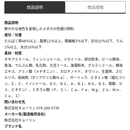
商品説明
商品情報
商品説明
鮮やかな発色を実現したメダカの色揚げ飼料
成分／分量
たんぱく質48％以上、脂質12％以上、粗繊維3％以下、灰分15％以下、りん
1％以上、水分10％以下
素材／材質
オキアミミール、フィッシュミール、イカミール、卵白粉末、ビール酵母、
魚油、でんぷん類、乳化剤、大豆ミール、海藻粉末、グルテンミール、酵母
エキス、アミノ酸（メチオニン）、カロチノイド、タウリン、生菌剤、スピ
ルリナ、粘結剤（ポリアクリル酸Ｎａ）、ガーリック、ビタミン類（塩化コリ
ン、Ｅ、Ｃ、イノシトール、Ｂ５、Ｂ２、Ａ、Ｂ１、Ｂ６、Ｂ３、葉酸、Ｄ
３、ビオチン）、ミネラル類（Ｐ、Ｓｉ、Ｃａ、Ｆｅ、Ｍｇ、Ｚｎ、Ｍｎ、
Ｃｕ、Ｉ）
問い合わせ先
株式会社キョーリン 079-289-3739
メーカー名(製造販売会社)
株式会社キョーリン
ブランド名