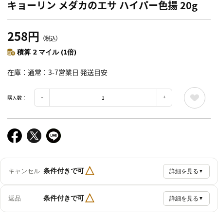
キョーリン メダカのエサ ハイパー色揚 20g
258円
（税込）
積算 2 マイル (1倍)
在庫
通常：3-7営業日 発送目安
購入数：
△
条件付きで可
キャンセル
詳細を見る
▼
△
条件付きで可
返品
詳細を見る
▼