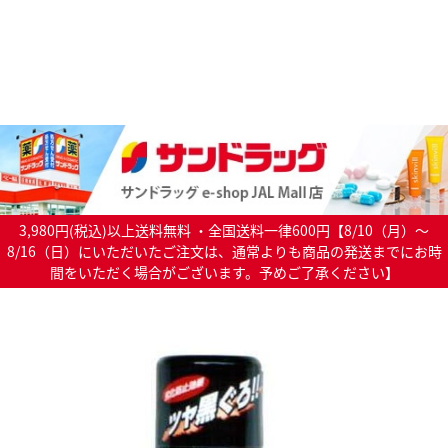
3,980円(税込)以上送料無料 ・全国送料一律600円【8/10（月）～
8/16（日）にいただいたご注文は、通常よりも商品の発送までにお時
間をいただく場合がございます。予めご了承ください】