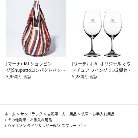
[マーナxJALショッピン
[リーデル]JALオリジナル オヴ
グ]Shupattoコンパクトバッグ
ァチュア ワイングラス2脚セッ
Drop JAL客室乗務員（LC）ス
3,960円
ト（レッドワイン）
5,280円
（税込）
（税込）
カーフ柄
ホーム
>
サンドラッグ
>
自転車・カー用品
>
洗車・お手入れ用品
>
その他洗車・お手入れ用品
>
ウイルソン タイヤ＆レザーWAX スプレー ＊1＊