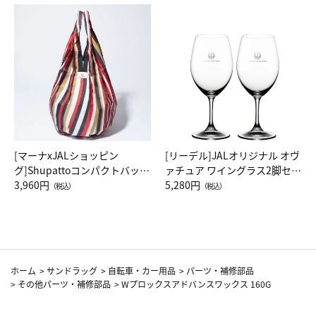
[マーナxJALショッピン
[リーデル]JALオリジナル オヴ
グ]Shupattoコンパクトバッグ
ァチュア ワイングラス2脚セッ
Drop JAL客室乗務員（LC）ス
3,960円
ト（レッドワイン）
5,280円
（税込）
（税込）
カーフ柄
ホーム
>
サンドラッグ
>
自転車・カー用品
>
パーツ・補修部品
>
その他パーツ・補修部品
>
Wプロックスアドバンスワックス 160G