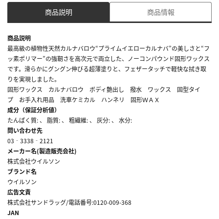
商品説明
商品情報
商品説明
最高級の植物性天然カルナバロウ“プライムイエローカルナバ”の美しさと“フ
ッ素ポリマー”の強靭さを高次元で両立した、ノーコンパウンド固形ワックス
です。滑らかにグングン伸びる超薄塗りと、フェザータッチで軽快な拭き取
りを実現しました。
固形ワックス カルナバロウ ボディ艶出し 撥水 ワックス 固型タイ
プ お手入れ用品 洗車ケミカル ハンネリ 固形ＷＡＸ
成分（保証分析値）
たんぱく質: 、 脂質: 、 粗繊維: 、 灰分: 、 水分:
問い合わせ先
03‐3338‐2121
メーカー名(製造販売会社)
株式会社ウイルソン
ブランド名
ウイルソン
広告文責
株式会社サンドラッグ/電話番号:0120-009-368
JAN