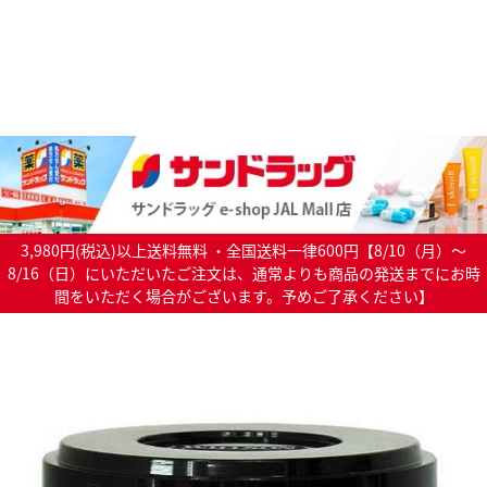
3,980円(税込)以上送料無料 ・全国送料一律600円【8/10（月）～
8/16（日）にいただいたご注文は、通常よりも商品の発送までにお時
間をいただく場合がございます。予めご了承ください】