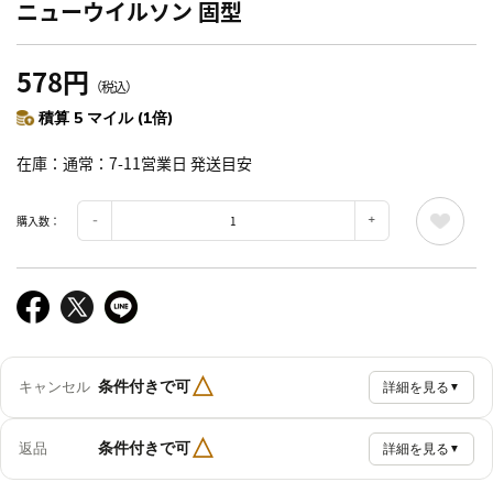
ニューウイルソン 固型
578円
（税込）
積算 5 マイル (1倍)
在庫
通常：7-11営業日 発送目安
購入数：
△
条件付きで可
キャンセル
詳細を見る
▼
△
条件付きで可
返品
詳細を見る
▼