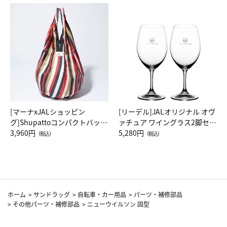
[マーナxJALショッピン
[リーデル]JALオリジナル オヴ
グ]Shupattoコンパクトバッグ
ァチュア ワイングラス2脚セッ
Drop JAL客室乗務員（LC）ス
3,960円
ト（レッドワイン）
5,280円
（税込）
（税込）
カーフ柄
ホーム
>
サンドラッグ
>
自転車・カー用品
>
パーツ・補修部品
>
その他パーツ・補修部品
>
ニューウイルソン 固型