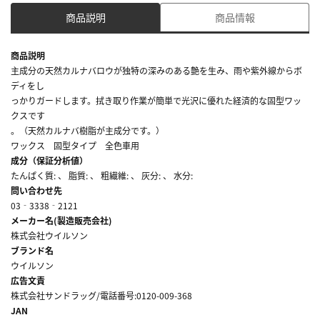
商品説明
商品情報
商品説明
主成分の天然カルナバロウが独特の深みのある艶を生み、雨や紫外線からボ
ディをし
っかりガードします。拭き取り作業が簡単で光沢に優れた経済的な固型ワッ
クスです
。（天然カルナバ樹脂が主成分です。）
ワックス 固型タイプ 全色車用
成分（保証分析値）
たんぱく質: 、 脂質: 、 粗繊維: 、 灰分: 、 水分:
問い合わせ先
03‐3338‐2121
メーカー名(製造販売会社)
株式会社ウイルソン
ブランド名
ウイルソン
広告文責
株式会社サンドラッグ/電話番号:0120-009-368
JAN