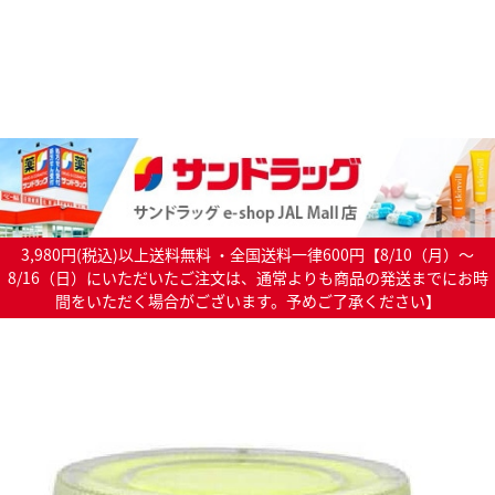
3,980円(税込)以上送料無料 ・全国送料一律600円【8/10（月）～
8/16（日）にいただいたご注文は、通常よりも商品の発送までにお時
間をいただく場合がございます。予めご了承ください】