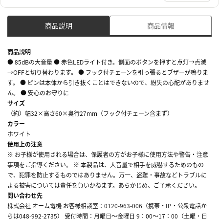
商品説明
商品情報
商品説明
● 85dBの大音量 ● 赤色LEDライト付き。側面のボタンを押すと点灯→点滅
→OFFと切り替わります。 ● フック付チェーンを引っ張るとブザーが鳴りま
す。 ● ピンは本体から引き抜くことはできないので、紛失の心配がありませ
ん。 ● 安心のお守りに
サイズ
（約）幅32×高さ60×奥行27mm（フック付チェーン含まず）
カラー
ホワイト
使用上の注意
※ お子様が使用される場合は、保護者の方がお子様に使用方法や警告・注意
事項をご指導ください。 ※ 本製品は、大音量で相手を威嚇するためのもの
で、犯罪を防止するものではありません。万一、盗難・事故などトラブルに
よる被害については責任を負いかねます。あらかじめ、ご了承ください。
問い合わせ先
株式会社 オーム電機 お客様相談室：0120-963-006（携帯・IP・公衆電話か
らは048-992-2735） 受付時間：月曜日～金曜日 9：00～17：00（土曜・日