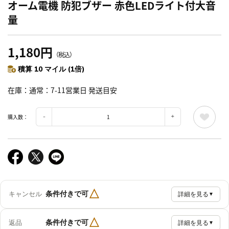
オーム電機 防犯ブザー 赤色LEDライト付大音
量
1,180円
（税込）
積算 10 マイル (1倍)
在庫
通常：7-11営業日 発送目安
購入数：
△
条件付きで可
キャンセル
詳細を見る
▼
△
条件付きで可
返品
詳細を見る
▼