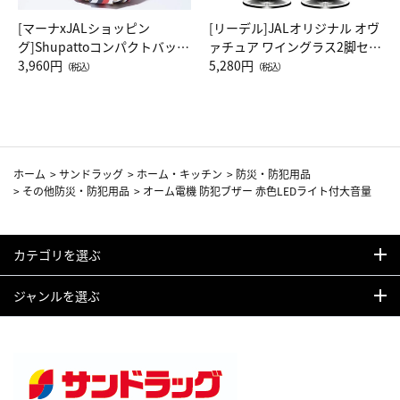
[マーナxJALショッピン
[リーデル]JALオリジナル オヴ
グ]Shupattoコンパクトバッグ
ァチュア ワイングラス2脚セッ
Drop JAL客室乗務員（LC）ス
3,960円
ト（レッドワイン）
5,280円
（税込）
（税込）
カーフ柄
ホーム
>
サンドラッグ
>
ホーム・キッチン
>
防災・防犯用品
>
その他防災・防犯用品
>
オーム電機 防犯ブザー 赤色LEDライト付大音量
カテゴリを選ぶ
ジャンルを選ぶ