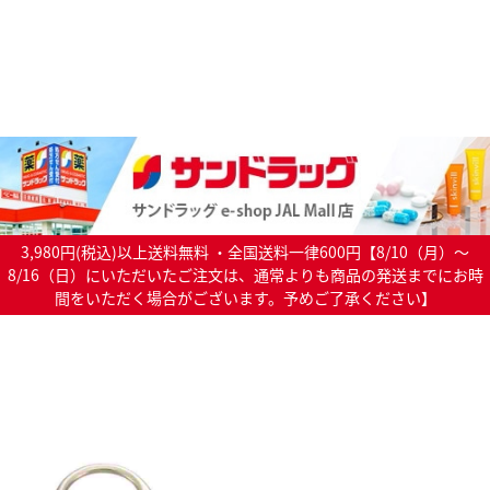
3,980円(税込)以上送料無料 ・全国送料一律600円【8/10（月）～
8/16（日）にいただいたご注文は、通常よりも商品の発送までにお時
間をいただく場合がございます。予めご了承ください】