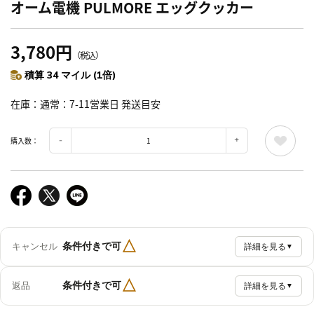
オーム電機 PULMORE エッグクッカー
3,780円
（税込）
積算 34 マイル (1倍)
在庫
通常：7-11営業日 発送目安
購入数：
△
条件付きで可
キャンセル
詳細を見る
▼
△
条件付きで可
返品
詳細を見る
▼