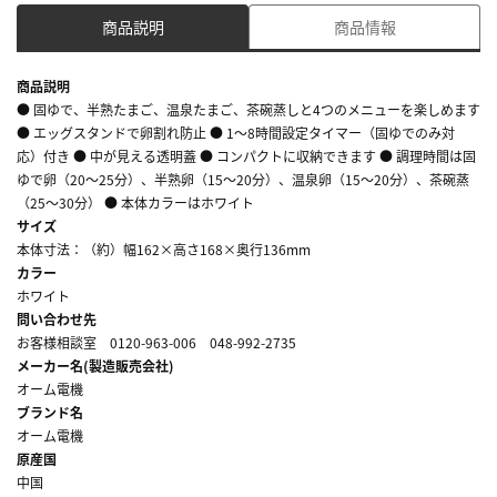
商品説明
商品情報
商品説明
● 固ゆで、半熟たまご、温泉たまご、茶碗蒸しと4つのメニューを楽しめます
● エッグスタンドで卵割れ防止 ● 1～8時間設定タイマー（固ゆでのみ対
応）付き ● 中が見える透明蓋 ● コンパクトに収納できます ● 調理時間は固
ゆで卵（20～25分）、半熟卵（15～20分）、温泉卵（15～20分）、茶碗蒸
（25～30分） ● 本体カラーはホワイト
サイズ
本体寸法：（約）幅162×高さ168×奥行136mm
カラー
ホワイト
問い合わせ先
お客様相談室 0120-963-006 048-992-2735
メーカー名(製造販売会社)
オーム電機
ブランド名
オーム電機
原産国
中国