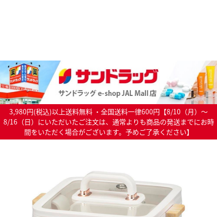
3,980円(税込)以上送料無料 ・全国送料一律600円【8/10（月）～
8/16（日）にいただいたご注文は、通常よりも商品の発送までにお時
間をいただく場合がございます。予めご了承ください】