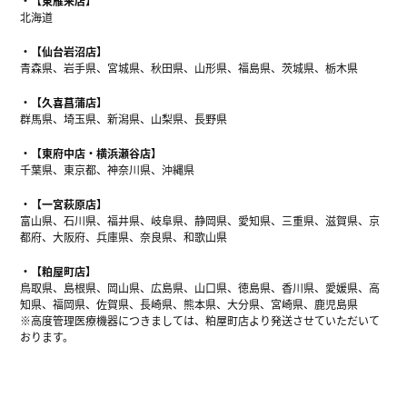
【東雁来店】
北海道
【仙台岩沼店】
青森県、岩手県、宮城県、秋田県、山形県、福島県、茨城県、栃木県
【久喜菖蒲店】
群馬県、埼玉県、新潟県、山梨県、長野県
【東府中店・横浜瀬谷店】
千葉県、東京都、神奈川県、沖縄県
【一宮萩原店】
富山県、石川県、福井県、岐阜県、静岡県、愛知県、三重県、滋賀県、京
都府、大阪府、兵庫県、奈良県、和歌山県
【粕屋町店】
鳥取県、島根県、岡山県、広島県、山口県、徳島県、香川県、愛媛県、高
知県、福岡県、佐賀県、長崎県、熊本県、大分県、宮崎県、鹿児島県
※高度管理医療機器につきましては、粕屋町店より発送させていただいて
おります。