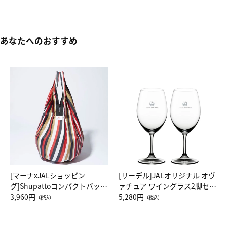
あなたへのおすすめ
[マーナxJALショッピン
[リーデル]JALオリジナル オヴ
グ]Shupattoコンパクトバッグ
ァチュア ワイングラス2脚セッ
Drop JAL客室乗務員（LC）ス
3,960円
ト（レッドワイン）
5,280円
（税込）
（税込）
カーフ柄