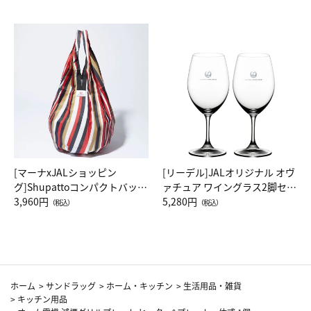
[マーナxJALショッピン
[リーデル]JALオリジナル オヴ
グ]Shupattoコンパクトバッグ
ァチュア ワイングラス2脚セッ
Drop JAL客室乗務員（LC）ス
3,960円
ト（レッドワイン）
5,280円
（税込）
（税込）
カーフ柄
ホーム
>
サンドラッグ
>
ホーム・キッチン
>
生活用品・雑貨
>
キッチン用品