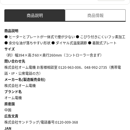
商品説明
商品情報
商品説明
● ヒーターとプレートが一体式で煙が少ない ● こびり付きにくいフッ素加工
● 余分な油が落ちやすい形状 ● ダイヤル式温度調節 ● 着脱式プレート
サイズ
（約）幅394×高さ60×奥行260mm（コントローラー含まず）
問い合わせ先
株式会社オーム電機 お客様相談室 0120-963-006、048-992-2735（携帯電
話・IP・公衆電話の方）
メーカー名(製造販売会社)
株式会社オーム電機
ブランド名
オーム電機
原産国
中国
広告文責
株式会社サンドラッグ/電話番号:0120-009-368
JAN