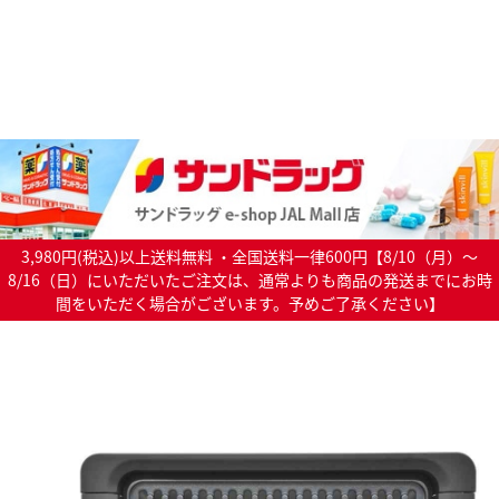
3,980円(税込)以上送料無料 ・全国送料一律600円【8/10（月）～
8/16（日）にいただいたご注文は、通常よりも商品の発送までにお時
間をいただく場合がございます。予めご了承ください】