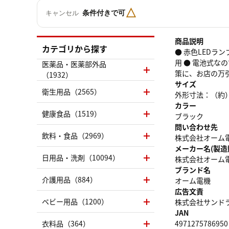
△
条件付きで可
キャンセル
商品説明
カテゴリから探す
● 赤色LEDラ
用 ● 電池式な
医薬品・医薬部外品
策に、お店の万
（1932）
サイズ
衛生用品（2565）
外形寸法：（約）
カラー
健康食品（1519）
ブラック
問い合わせ先
飲料・食品（2969）
株式会社オーム電機 
メーカー名(製造
日用品・洗剤（10094）
株式会社オーム
ブランド名
介護用品（884）
オーム電機
広告文責
ベビー用品（1200）
株式会社サンドラッグ
JAN
衣料品（364）
4971275786950