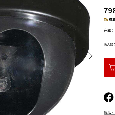
79
積算
在庫
購入数
返品・