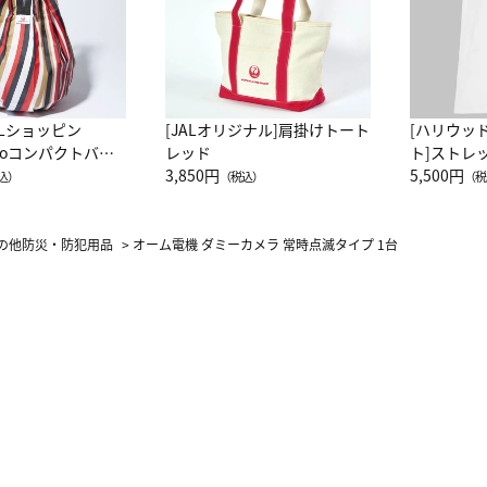
ALショッピン
[JALオリジナル]肩掛けトート
[ハリウッ
attoコンパクトバッ
レッド
ト]ストレ
JAL客室乗務員
3,850円
ーネック別
5,500円
込）
（税込）
（税
カーフ柄
の他防災・防犯用品
>
オーム電機 ダミーカメラ 常時点滅タイプ 1台