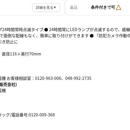
△
条件付きで可
返品
詳細を見る
▼
ンプ24時間常時点滅タイプ ● 24時間常にLEDランプが点滅するので、
ので面倒な配線もなく、簡単に取り付けができます ● 「防犯カメラ作動
引き防止に
直径116×奥行70mm
お客様相談室：0120-963-006、048-992-2735
販売会社)
電機
/電話番号:0120-009-368