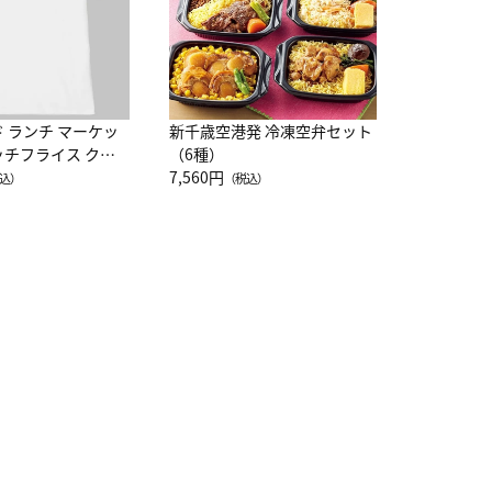
ド ランチ マーケッ
新千歳空港発 冷凍空弁セット
ッチフライス クル
（6種）
注半袖Ｔシャツ
7,560円
込）
（税込）