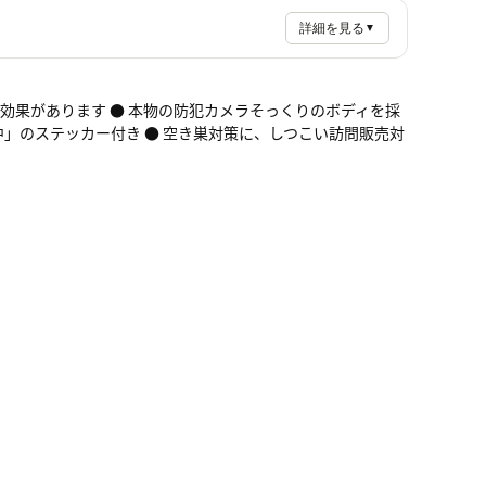
詳細を見る
▼
威嚇効果があります ● 本物の防犯カメラそっくりのボディを採
中」のステッカー付き ● 空き巣対策に、しつこい訪問販売対