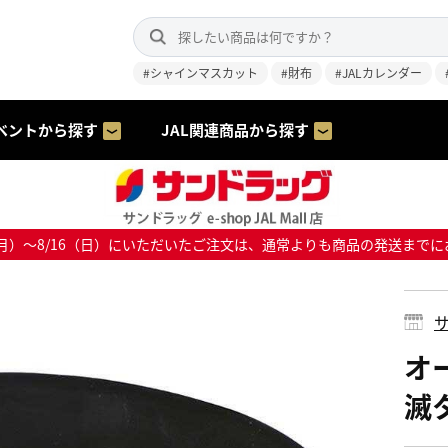
#シャインマスカット
#財布
#JALカレンダー
ベントから探す
JAL関連商品から探す
8/10（月）～8/16（日）にいただいたご注文は、通常よりも商品の発送
サ
オ
滅