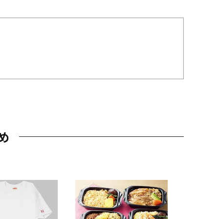
め
JAL特製
レー 200
10,800円
（