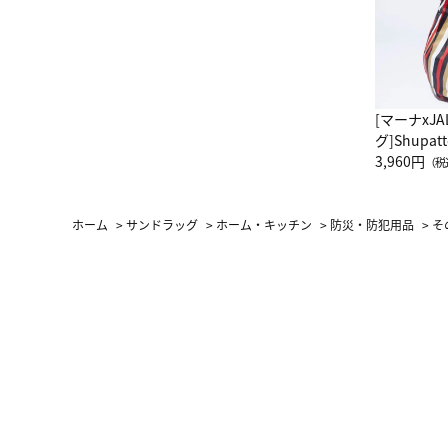
[マーナxJ
グ]Shup
グ Drop 
3,960円
（税
（LC）ス
ホーム
>
サンドラッグ
>
ホーム・キッチン
>
防災・防犯用品
>
そ