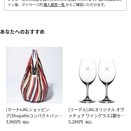
イン後、マイページ内
購入履歴一覧
からご確認いただけます。
あなたへのおすすめ
[マーナxJALショッピン
[リーデル]JALオリジナル オヴ
グ]Shupattoコンパクトバッグ
ァチュア ワイングラス2脚セッ
Drop JAL客室乗務員（LC）ス
3,960円
ト（レッドワイン）
5,280円
（税込）
（税込）
カーフ柄