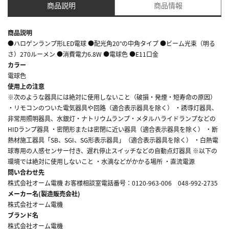
商品説明
商品情報
商品説明
●ハロゲンランプ形LED電球 ●配光角20°の中角タイプ ●ビーム光束（明る
さ）270ルーメン ●消費電力6.8W ●電球色 ●E11口金
カラー
電球色
使用上の注意
※次のような器具には絶対に使用しないこと（破損・発煙・短寿命の原因）
・リモコンのついた電気器具や回路（適合表示器具を除く） ・誘導灯器具、
非常用照明器具、水銀灯・ナトリウムランプ・メタルハライドランプなどの
HIDランプ器具 ・密閉形または密閉に近い器具（適合表示器具を除く） ・断
熱材施工器具「SB、SGI、SG形表示器具」（適合表示器具を除く） ・白熱電
球専用の人感センサー付き、遅れ停止スイッチなどの自動点灯器具 ※以下の
環境では絶対に使用しないこと ・水滴などがかかる場所 ・直流電源
問い合わせ先
株式会社オーム電機 お客様相談室電話番号：0120-963-006 048-992-2735
メーカー名(製造販売会社)
株式会社オーム電機
ブランド名
株式会社オーム電機