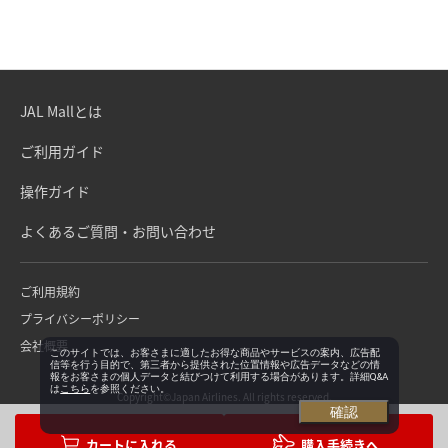
JAL Mallとは
ご利用ガイド
操作ガイド
よくあるご質問・お問い合わせ
ご利用規約
プライバシーポリシー
会社概要
このサイトでは、お客さまに適したお得な商品やサービスの案内、広告配
信等を行う目的で、第三者から提供された位置情報や広告データなどの情
報をお客さまの個人データと結びつけて利用する場合があります。詳細Q&A
は
こちら
を参照ください。
Copyright©Japan Airlines. All rights reserved.
確認
購入手続きへ