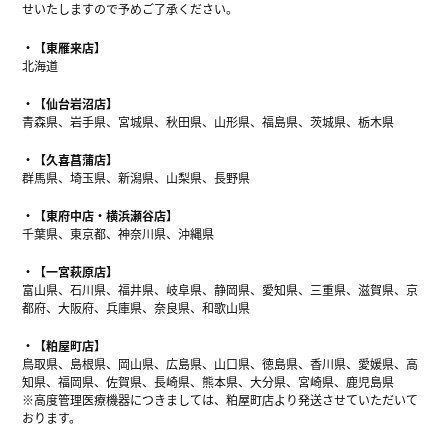
せいたしますので予めご了承ください。
【東雁来店】
北海道
【仙台岩沼店】
青森県、岩手県、宮城県、秋田県、山形県、福島県、茨城県、栃木県
【久喜菖蒲店】
群馬県、埼玉県、新潟県、山梨県、長野県
【東府中店・横浜瀬谷店】
千葉県、東京都、神奈川県、沖縄県
【一宮萩原店】
富山県、石川県、福井県、岐阜県、静岡県、愛知県、三重県、滋賀県、京
都府、大阪府、兵庫県、奈良県、和歌山県
【粕屋町店】
鳥取県、島根県、岡山県、広島県、山口県、徳島県、香川県、愛媛県、高
知県、福岡県、佐賀県、長崎県、熊本県、大分県、宮崎県、鹿児島県
※高度管理医療機器につきましては、粕屋町店より発送させていただいて
おります。