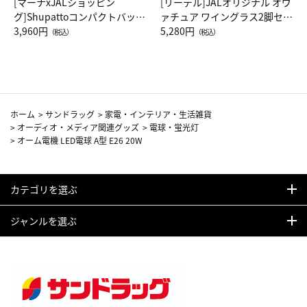
[マーナxJALショッピン
[リーデル]JALオリジナル オヴ
グ]Shupattoコンパクトバッグ
ァチュア ワイングラス2脚セッ
Drop JAL客室乗務員（LC）ス
3,960円
ト（レッドワイン）
5,280円
（税込）
（税込）
カーフ柄
ホーム
>
サンドラッグ
>
家電・インテリア・生活雑貨
>
オーディオ・メディア関連グッズ
>
電球・蛍光灯
>
オーム電機 LED電球 A型 E26 20W
カテゴリを選ぶ
ジャンルを選ぶ