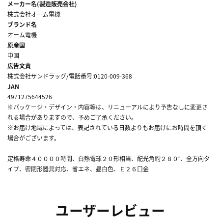
メーカー名(製造販売会社)
株式会社オーム電機
ブランド名
オーム電機
原産国
中国
広告文責
株式会社サンドラッグ/電話番号:0120-009-368
JAN
4971275644526
※パッケージ・デザイン・内容等は、リニューアルにより予告なしに変更さ
れる場合がありますので、予めご了承ください。
※お届け地域によっては、表記されている日数よりもお届けにお時間を頂く
場合がございます。
定格寿命４００００時間、白熱電球２０形相当、配光角約２８０°、全方向タ
イプ、密閉形器具対応、省エネ、昼白色、Ｅ２６口金
ユーザーレビュー