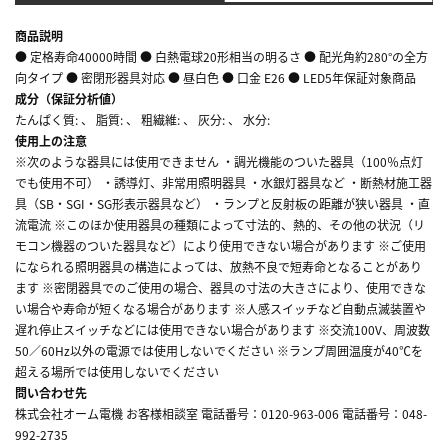
商品説明
● 定格寿命40000時間 ● 白熱電球20形相当の明るさ ● 配光角約280°の全方
向タイプ ● 密閉形器具対応 ● 昼白色 ● 口金 E26 ● LED5年保証対象商品
成分（保証分析値）
たんぱく質: 、 脂質: 、 粗繊維: 、 灰分: 、 水分:
使用上の注意
※次のような器具には使用できません ・調光機能のついた器具（100％点灯
でも使用不可） ・誘導灯、非常用照明器具 ・水銀灯器具など ・断熱材施工器
具（SB・SGI・SG形表示器具など） ・ランプと反射板の距離が狭い器具 ・直
流電流 ※このほか使用器具の種類によって寸法的、熱的、その他の状況（リ
モコン機器のついた器具など）により使用できない場合があります ※ご使用
になられる照明器具の構造によっては、放熱不良で短寿命となることがあり
ます ※密閉器具でのご使用の場合、器具の寸法の大きさにより、使用できな
い場合や寿命が短くなる場合があります ※人感スイッチなど自動点滅装置や
遅れ停止スイッチなどには使用できない場合があります ※交流100V、周波数
50／60Hz以外の電源では使用しないでください ※ランプ周囲温度が40℃を
超える場所では使用しないでください
問い合わせ先
株式会社オーム電機 お客様相談室 電話番号：0120-963-006 電話番号：048-
992-2735