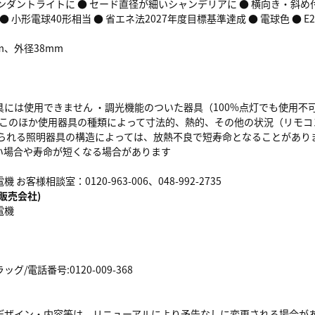
ンダントライトに ● セード直径が細いシャンデリアに ● 横向き・斜め
° ● 小形電球40形相当 ● 省エネ法2027年度目標基準達成 ● 電球色 ● E
m、外径38mm
には使用できません ・調光機能のついた器具（100%点灯でも使用不可
 ※このほか使用器具の種類によって寸法的、熱的、その他の状況（リモ
なられる照明器具の構造によっては、放熱不良で短寿命となることがあり
い場合や寿命が短くなる場合があります
お客様相談室：0120-963-006、048-992-2735
販売会社)
電機
/電話番号:0120-009-368
デザイン・内容等は、リニューアルにより予告なしに変更される場合が