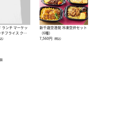
ド ランチ マーケッ
新千歳空港発 冷凍空弁セット
ッチフライス クル
（6種）
注半袖Ｔシャツ
7,560円
込）
（税込）
1個