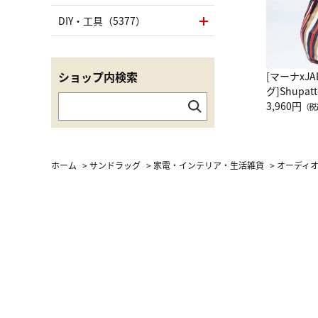
DIY・工具（5377）
ショップ内検索
[マーナxJ
グ]Shup
グ Drop 
3,960円
（税
（LC）ス
ホーム
>
サンドラッグ
>
家電・インテリア・生活雑貨
>
オーディ