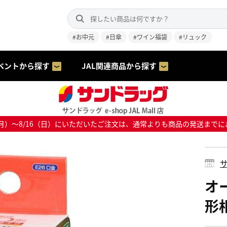
#お中元
#日傘
#ワイン福袋
#リュック
ベントから探す
JAL関連商品から探す
8/10（月）～8/16（日）にいただいたご注文は、通常よりも商品の発送
サ
オー
形