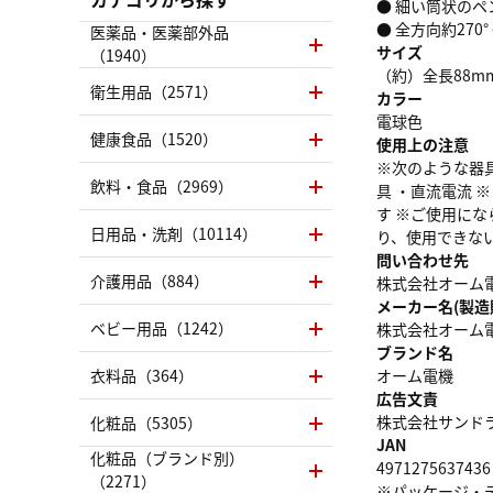
● 細い筒状のペ
● 全方向約270
医薬品・医薬部外品
サイズ
（1940）
（約）全長88m
衛生用品（2571）
カラー
電球色
健康食品（1520）
使用上の注意
※次のような器具
飲料・食品（2969）
具 ・直流電流
す ※ご使用に
日用品・洗剤（10114）
り、使用できな
問い合わせ先
介護用品（884）
株式会社オーム電機 
メーカー名(製造
ベビー用品（1242）
株式会社オーム
ブランド名
衣料品（364）
オーム電機
広告文責
株式会社サンドラッグ
化粧品（5305）
JAN
化粧品（ブランド別）
4971275637436
（2271）
※パッケージ・