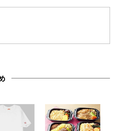
め
JAL特製
レー 200
10,800円
（