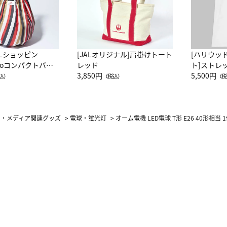
ALショッピン
[JALオリジナル]肩掛けトート
[ハリウッ
attoコンパクトバッ
レッド
ト]ストレ
JAL客室乗務員
3,850円
ーネック別
5,500円
込）
（税込）
（税
カーフ柄
オ・メディア関連グッズ
>
電球・蛍光灯
>
オーム電機 LED電球 T形 E26 40形相当 