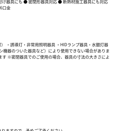
付け器具にも ● 密閉形器具対応 ● 断熱材施工器具にも対応
26口金
） ・誘導灯・非常用照明器具 ・HIDランプ器具・水銀灯器
コン機器のついた器具など）により使用できない場合がありま
ます ※密閉器具でのご使用の場合、器具の寸法の大きさによ
ありますので、予めご了承ください。