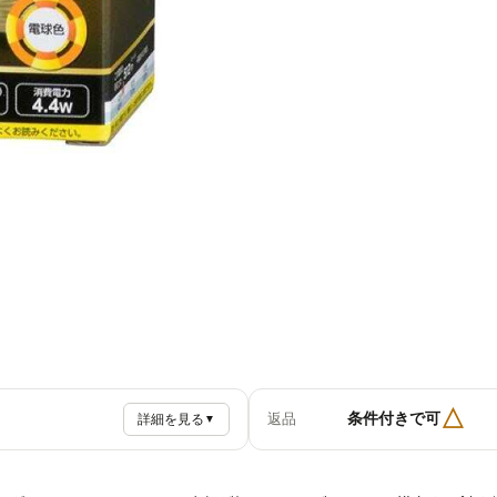
△
条件付きで可
返品
詳細を見る
▼