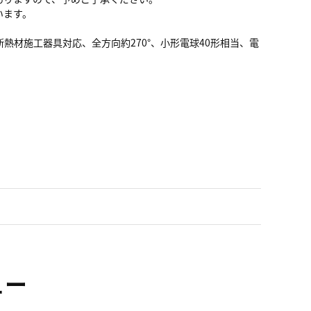
います。
材施工器具対応、全方向約270°、小形電球40形相当、電
ュー