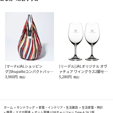
[マーナxJALショッピン
[リーデル]JALオリジナル オヴ
グ]Shupattoコンパクトバッグ
ァチュア ワイングラス2脚セッ
Drop JAL客室乗務員（LC）ス
3,960円
ト（レッドワイン）
5,280円
（税込）
（税込）
カーフ柄
ホーム
>
サンドラッグ
>
家電・インテリア・生活雑貨
>
生活家電・時計
>
携帯・スマホ関連
>
オーム電機 USBチャージャー Type-A 2A 1個