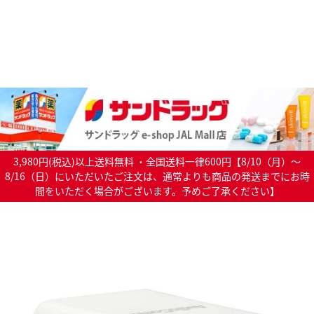
3,980円(税込)以上送料無料 ・全国送料一律600円【8/10（月）～
8/16（日）にいただいたご注文は、通常よりも商品の発送までにお時
間をいただく場合がございます。予めご了承ください】