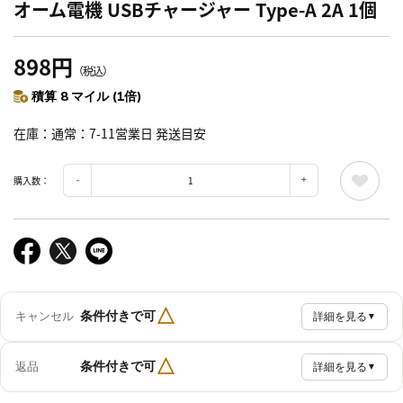
オーム電機 USBチャージャー Type-A 2A 1個
898円
（税込）
積算 8 マイル (1倍)
在庫
通常：7-11営業日 発送目安
購入数：
△
条件付きで可
キャンセル
詳細を見る
▼
△
条件付きで可
返品
詳細を見る
▼