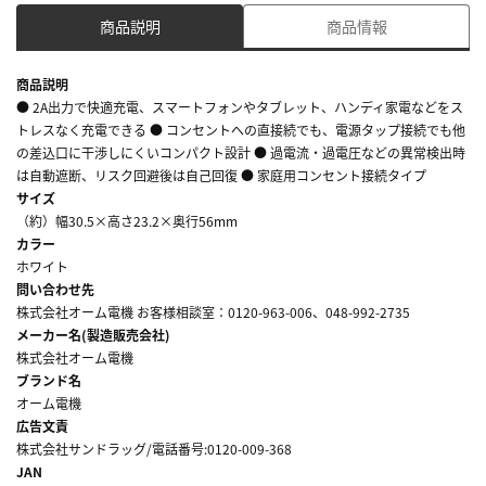
商品説明
商品情報
商品説明
● 2A出力で快適充電、スマートフォンやタブレット、ハンディ家電などをス
トレスなく充電できる ● コンセントへの直接続でも、電源タップ接続でも他
の差込口に干渉しにくいコンパクト設計 ● 過電流・過電圧などの異常検出時
は自動遮断、リスク回避後は自己回復 ● 家庭用コンセント接続タイプ
サイズ
（約）幅30.5×高さ23.2×奥行56mm
カラー
ホワイト
問い合わせ先
株式会社オーム電機 お客様相談室：0120-963-006、048-992-2735
メーカー名(製造販売会社)
株式会社オーム電機
ブランド名
オーム電機
広告文責
株式会社サンドラッグ/電話番号:0120-009-368
JAN