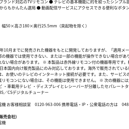
／ブランド対応のTVリモコン ● テレビの基本機能に的を絞ったシンプ
表からもかんたん選局 ● 動画配信サービスにアクセスできる便利なボタン
幅50×高さ180×奥行25.5mm（突起物を除く）
022年10月までに発売された機器をもとに開発しておりますが、「適用
部の機器では使用できない、または一部の機能が操作できない場合がありま
れない場合があります。 ※ 本製品は赤外線リモコン付の機器専用です
品は日本国内向け販売製品にのみ対応しております。海外で販売されている
は、お使いのテレビのインターネット接続が必要です。また、サービスの
リモコンにない場合は、その機能は使用できません。 ※ 次の機器には対
レビ ・車載用テレビ ・ディスプレイとレシーバーが分離したセパレート
BS／CSデジタルチューナー
 お客様相談室 0120-963-006 携帯電話・IP・公衆電話の方は 048-9
販売会社)
電機