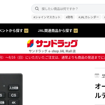
#シャインマスカット
#財布
#JALカレンダー
ベントから探す
JAL関連商品から探す
8/10（月）～8/16（日）にいただいたご注文は、通常よりも商品の発送
サ
オ
ル