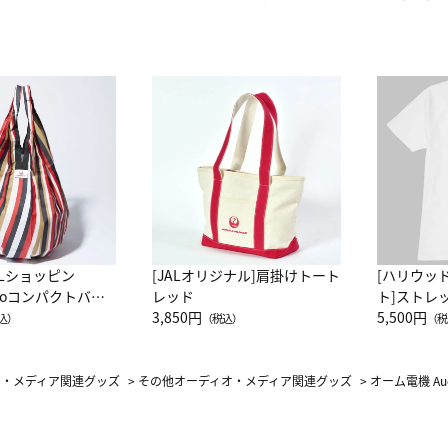
ALショッピン
[JALオリジナル]肩掛けトート
[ハリウッ
attoコンパクトバッ
レッド
ト]ストレ
JAL客室乗務員
3,850円
ーネック別
5,500円
込）
（税込）
（税
カーフ柄
オ・メディア関連グッズ
>
その他オーディオ・メディア関連グッズ
>
オーム電機 A