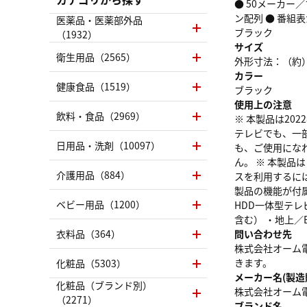
● 50メーカー
ン配列 ● 番組
医薬品・医薬部外品
ブラック
（1932）
サイズ
衛生用品（2565）
外形寸法：（約）
カラー
健康食品（1519）
ブラック
使用上の注意
飲料・食品（2969）
※ 本製品は2
テレビでも、一
日用品・洗剤（10097）
も、ご使用にな
ん。 ※ 本製
介護用品（884）
スを利用するに
製品の機能が付属
ベビー用品（1200）
HDD一体型テ
含む） ・地上／
衣料品（364）
問い合わせ先
株式会社オーム電機
きます。
化粧品（5303）
メーカー名(製造
化粧品（ブランド別）
株式会社オーム
（2271）
ブランド名