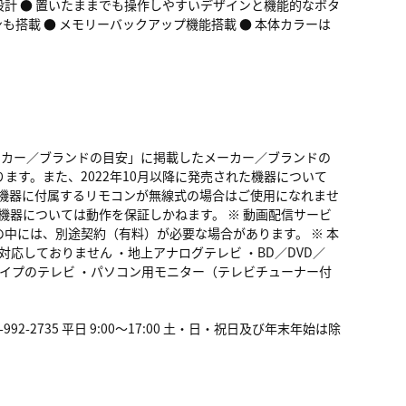
ル設計 ● 置いたままでも操作しやすいデザインと機能的なボタ
も搭載 ● メモリーバックアップ機能搭載 ● 本体カラーは
メーカー／ブランドの目安」に掲載したメーカー／ブランドの
す。また、2022年10月以降に発売された機器について
。機器に付属するリモコンが無線式の場合はご使用になれませ
機器については動作を保証しかねます。 ※ 動画配信サービ
中には、別途契約（有料）が必要な場合があります。 ※ 本
応しておりません ・地上アナログテレビ ・BD／DVD／
タイプのテレビ ・パソコン用モニター（テレビチューナー付
92-2735 平日 9:00～17:00 土・日・祝日及び年末年始は除