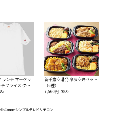
JAL特製
レー 200
10,800円
（
ド ランチ マーケッ
新千歳空港発 冷凍空弁セット
ッチフライス クル
（6種）
注半袖Ｔシャツ
7,560円
込）
（税込）
udioCommシンプルテレビリモコン