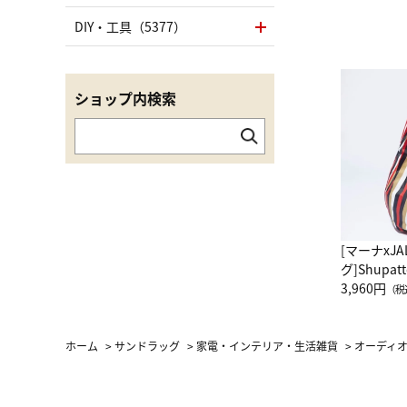
DIY・工具（5377）
ショップ内検索
[マーナxJ
グ]Shup
グ Drop 
3,960円
（税
（LC）ス
ホーム
>
サンドラッグ
>
家電・インテリア・生活雑貨
>
オーディ