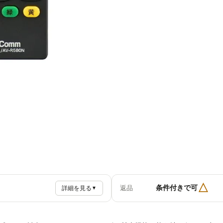
△
条件付きで可
返品
詳細を見る
▼