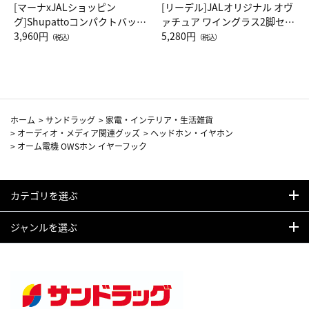
[マーナxJALショッピン
[リーデル]JALオリジナル オヴ
グ]Shupattoコンパクトバッグ
ァチュア ワイングラス2脚セッ
Drop JAL客室乗務員（LC）ス
3,960円
ト（レッドワイン）
5,280円
（税込）
（税込）
カーフ柄
ホーム
>
サンドラッグ
>
家電・インテリア・生活雑貨
>
オーディオ・メディア関連グッズ
>
ヘッドホン・イヤホン
>
オーム電機 OWSホン イヤーフック
カテゴリを選ぶ
ジャンルを選ぶ