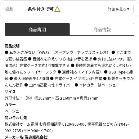
△
条件付きで可
返品
詳細を見る
▼
商品説明
商品情報
商品説明
● 耳をふさがない「OWS」（オープンウェアラブルステレオ） ● どこまで
も軽い装着感 ● 音漏れを抑えつつ心地よい音を追求 ● ぬれに強いIPX5（防
噴流形）充電ケースで約4回充電できる ● 長時間装着でも疲れにくい掛け心
地に優れたソフトイヤーフック ● 通話対応（マイク内蔵） ● USB Type-C接
続 ● 最大連続再生4.5時間 ● 充電ケース イヤホン4回充電 ● 指先タッチでか
んたん操作 ● 12mm高指向性ドライバー ● 本体カラーはベージュ
サイズ
外形寸法：（約）幅102mm×高さ160mm×奥行37mm
カラー
ベージュ
問い合わせ先
株式会社オーム電機 お客様相談室 0120-963-006 携帯電話などの方は048-
992-2735 (平日9:00～17:00)
メーカー名(製造販売会社)