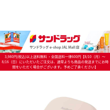
3,980円(税込)以上送料無料 ・全国送料一律600円【8/10（月）～
8/16（日）にいただいたご注文は、通常よりも商品の発送までにお時
間をいただく場合がございます。予めご了承ください】