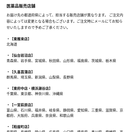
医薬品販売店舗
お届け先の都道府県によって、担当する販売店舗が異なります。 ご注文内
容によっては変更となる場合もございます。ご注文時にメールにてお知ら
せいたしますので予めご了承ください。
【東雁来店】
北海道
【仙台岩沼店】
青森県、岩手県、宮城県、秋田県、山形県、福島県、茨城県、栃木県
【久喜菖蒲店】
群馬県、埼玉県、新潟県、山梨県、長野県
【東府中店・横浜瀬谷店】
千葉県、東京都、神奈川県、沖縄県
【一宮萩原店】
富山県、石川県、福井県、岐阜県、静岡県、愛知県、三重県、滋賀県、京
都府、大阪府、兵庫県、奈良県、和歌山県
【粕屋町店】
鳥取県、島根県、岡山県、広島県、山口県、徳島県、香川県、愛媛県、高