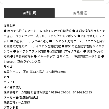
商品説明
商品情報
商品説明
● 両耳でも片方だけでも、取り出すだけで自動接続 ● 多彩な操作が耳もとで
できる、タッチセンサー式マルチファンクションボタン ● 耳にやさしくフィ
ット ● 高音質コーデックAAC対応 ● コンパクト充電ケース、イヤホンを戻す
と自動で充電スタート、イヤホンを2回充電 ● IP54の防塵防水性能 ※イヤホ
ンのみ ● 音声アシスタント対応 ● 通話対応（マイク内蔵） ● USB Type-C
接続 ● 6時間連続再生 ● イヤーチップ（3サイズ）、専用充電コード付属 ●
Bluetooth正規ライセンス品
サイズ
充電ケース：（約）幅44×高さ35×奥行44mm
カラー
ホワイト
問い合わせ先
株式会社オーム電機 お客様相談室：0120-963-006、048-992-2735
メーカー名(製造販売会社)
株式会社オーム電機
ブランド名