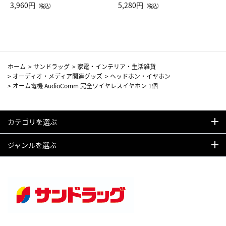
Drop JAL客室乗務員（LC）ス
3,960円
ト（レッドワイン）
5,280円
（税込）
（税込）
カーフ柄
ホーム
>
サンドラッグ
>
家電・インテリア・生活雑貨
>
オーディオ・メディア関連グッズ
>
ヘッドホン・イヤホン
>
オーム電機 AudioComm 完全ワイヤレスイヤホン 1個
カテゴリを選ぶ
ジャンルを選ぶ