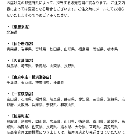
お届け先の都道府県によって、担当する販売店舗が異なります。 ご注文内
容によっては変更となる場合もございます。ご注文時にメールにてお知ら
せいたしますので予めご了承ください。
【東雁来店】
北海道
【仙台岩沼店】
青森県、岩手県、宮城県、秋田県、山形県、福島県、茨城県、栃木県
【久喜菖蒲店】
群馬県、埼玉県、新潟県、山梨県、長野県
【東府中店・横浜瀬谷店】
千葉県、東京都、神奈川県、沖縄県
【一宮萩原店】
富山県、石川県、福井県、岐阜県、静岡県、愛知県、三重県、滋賀県、京
都府、大阪府、兵庫県、奈良県、和歌山県
【粕屋町店】
鳥取県、島根県、岡山県、広島県、山口県、徳島県、香川県、愛媛県、高
知県、福岡県、佐賀県、長崎県、熊本県、大分県、宮崎県、鹿児島県
※高度管理医療機器につきましては、粕屋町店より発送させていただいて