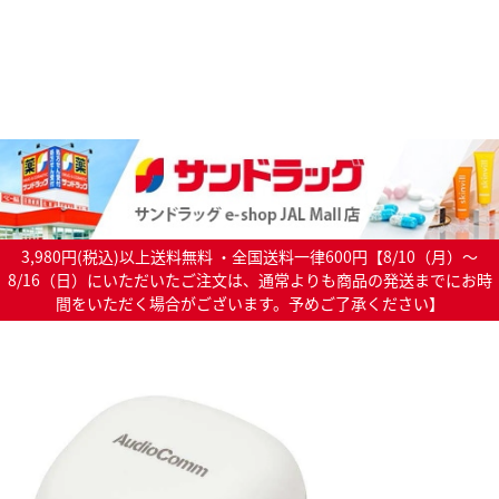
3,980円(税込)以上送料無料 ・全国送料一律600円【8/10（月）～
8/16（日）にいただいたご注文は、通常よりも商品の発送までにお時
間をいただく場合がございます。予めご了承ください】