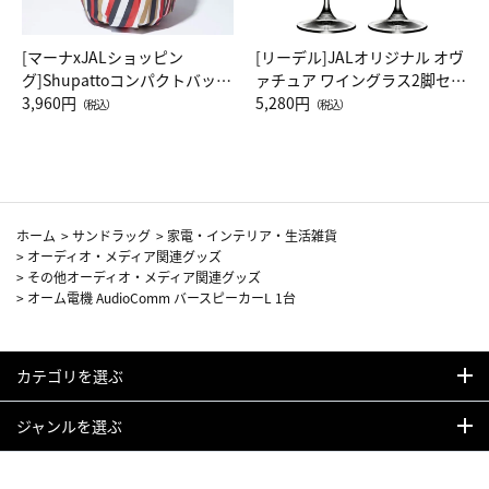
[マーナxJALショッピン
[リーデル]JALオリジナル オヴ
グ]Shupattoコンパクトバッグ
ァチュア ワイングラス2脚セッ
Drop JAL客室乗務員（LC）ス
3,960円
ト（レッドワイン）
5,280円
（税込）
（税込）
カーフ柄
ホーム
>
サンドラッグ
>
家電・インテリア・生活雑貨
>
オーディオ・メディア関連グッズ
>
その他オーディオ・メディア関連グッズ
>
オーム電機 AudioComm バースピーカーL 1台
カテゴリを選ぶ
ジャンルを選ぶ