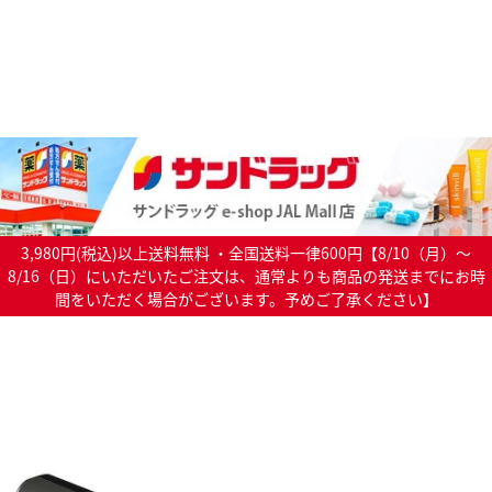
3,980円(税込)以上送料無料 ・全国送料一律600円【8/10（月）～
8/16（日）にいただいたご注文は、通常よりも商品の発送までにお時
間をいただく場合がございます。予めご了承ください】