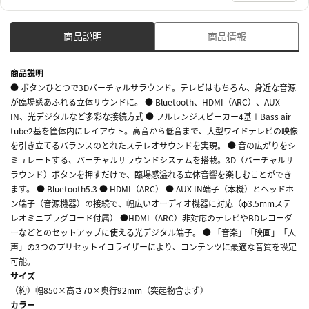
商品説明
商品情報
商品説明
● ボタンひとつで3Dバーチャルサラウンド。テレビはもちろん、身近な音源
が臨場感あふれる立体サウンドに。 ● Bluetooth、HDMI（ARC）、AUX-
IN、光デジタルなど多彩な接続方式 ● フルレンジスピーカー4基＋Bass air
tube2基を筐体内にレイアウト。高音から低音まで、大型ワイドテレビの映像
を引き立てるバランスのとれたステレオサウンドを実現。 ● 音の広がりをシ
ミュレートする、バーチャルサラウンドシステムを搭載。3D（バーチャルサ
ラウンド）ボタンを押すだけで、臨場感溢れる立体音響を楽しむことができ
ます。 ● Bluetooth5.3 ● HDMI（ARC） ● AUX IN端子（本機）とヘッドホ
ン端子（音源機器）の接続で、幅広いオーディオ機器に対応（φ3.5mmステ
レオミニプラグコード付属） ●HDMI（ARC）非対応のテレビやBDレコーダ
ーなどとのセットアップに使える光デジタル端子。 ● 「音楽」「映画」「人
声」の3つのプリセットイコライザーにより、コンテンツに最適な音質を設定
可能。
サイズ
（約）幅850×高さ70×奥行92mm（突起物含まず）
カラー