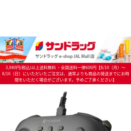
3,980円(税込)以上送料無料 ・全国送料一律600円【8/10（月）～
8/16（日）にいただいたご注文は、通常よりも商品の発送までにお時
間をいただく場合がございます。予めご了承ください】