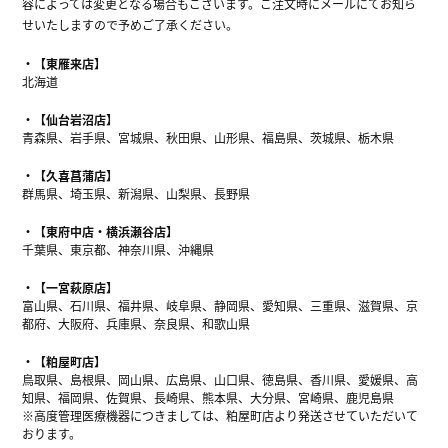
容によっては変更となる場合もございます。ご注文時にメールにてお知ら
せいたしますので予めご了承ください。
【東雁来店】
北海道
【仙台岩沼店】
青森県、岩手県、宮城県、秋田県、山形県、福島県、茨城県、栃木県
【久喜菖蒲店】
群馬県、埼玉県、新潟県、山梨県、長野県
【東府中店・横浜瀬谷店】
千葉県、東京都、神奈川県、沖縄県
【一宮萩原店】
富山県、石川県、福井県、岐阜県、静岡県、愛知県、三重県、滋賀県、京
都府、大阪府、兵庫県、奈良県、和歌山県
【粕屋町店】
鳥取県、島根県、岡山県、広島県、山口県、徳島県、香川県、愛媛県、高
知県、福岡県、佐賀県、長崎県、熊本県、大分県、宮崎県、鹿児島県
※高度管理医療機器につきましては、粕屋町店より発送させていただいて
おります。