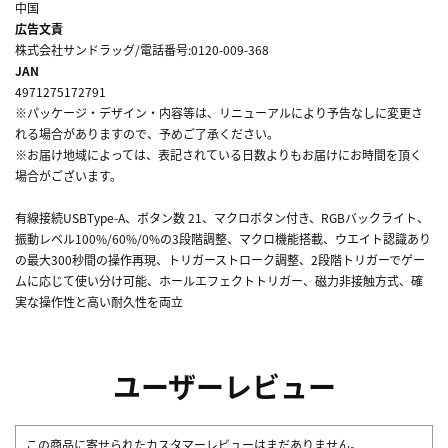
中国
広告文責
株式会社サンドラッグ/電話番号:0120-009-368
JAN
4971275172791
※パッケージ・デザイン・内容等は、リニューアルにより予告なしに変更さ
れる場合がありますので、予めご了承ください。
※お届け地域によっては、表記されている日数よりもお届けにお時間を頂く
場合がございます。
有線接続USBType-A、ボタン数 21、マクロボタン付き、RGBバックライト、
振動レベル100%/60%/0%の3段階調整、マクロ機能搭載、ウエイト認識あり
の最大300秒間の操作再現、トリガーストローク調整、2段階トリガーでゲー
ムに応じて使い分け可能、ホールエフェクトトリガー、磁力非接触方式、確
実な操作性と高い耐久性を両立
ユーザーレビュー
この商品に寄せられたカスタマーレビューはまだありません。