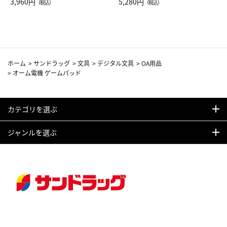
Drop JAL客室乗務員（LC）ス
3,960円
ト（レッドワイン）
5,280円
（税込）
（税込）
カーフ柄
ホーム
>
サンドラッグ
>
文具
>
デジタル文具
>
OA用品
>
オーム電機 ゲームパッド
カテゴリを選ぶ
ジャンルを選ぶ