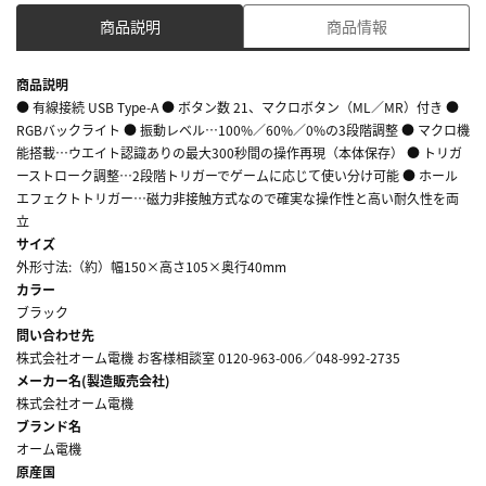
商品説明
商品情報
商品説明
● 有線接続 USB Type-A ● ボタン数 21、マクロボタン（ML／MR）付き ●
RGBバックライト ● 振動レベル…100%／60%／0%の3段階調整 ● マクロ機
能搭載…ウエイト認識ありの最大300秒間の操作再現（本体保存） ● トリガ
ーストローク調整…2段階トリガーでゲームに応じて使い分け可能 ● ホール
エフェクトトリガー…磁力非接触方式なので確実な操作性と高い耐久性を両
立
サイズ
外形寸法:（約）幅150×高さ105×奥行40mm
カラー
ブラック
問い合わせ先
株式会社オーム電機 お客様相談室 0120-963-006／048-992-2735
メーカー名(製造販売会社)
株式会社オーム電機
ブランド名
オーム電機
原産国