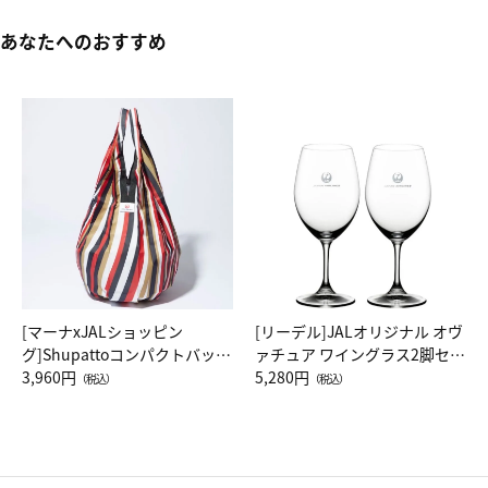
あなたへのおすすめ
[マーナxJALショッピン
[リーデル]JALオリジナル オヴ
グ]Shupattoコンパクトバッグ
ァチュア ワイングラス2脚セッ
Drop JAL客室乗務員（LC）ス
3,960円
ト（レッドワイン）
5,280円
（税込）
（税込）
カーフ柄