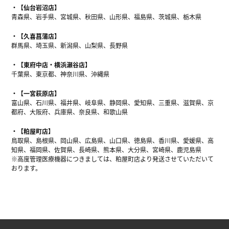
【仙台岩沼店】
青森県、岩手県、宮城県、秋田県、山形県、福島県、茨城県、栃木県
【久喜菖蒲店】
群馬県、埼玉県、新潟県、山梨県、長野県
【東府中店・横浜瀬谷店】
千葉県、東京都、神奈川県、沖縄県
【一宮萩原店】
富山県、石川県、福井県、岐阜県、静岡県、愛知県、三重県、滋賀県、京
都府、大阪府、兵庫県、奈良県、和歌山県
【粕屋町店】
鳥取県、島根県、岡山県、広島県、山口県、徳島県、香川県、愛媛県、高
知県、福岡県、佐賀県、長崎県、熊本県、大分県、宮崎県、鹿児島県
※高度管理医療機器につきましては、粕屋町店より発送させていただいて
おります。